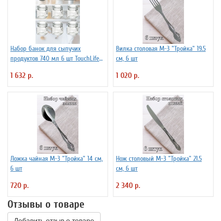
Набор банок для сыпучих
Вилка столовая М-3 "Тройка" 19.5
продуктов 740 мл 6 шт TouchLife
см, 6 шт
212501
1 632 р.
1 020 р.
Ложка чайная М-3 "Тройка" 14 см,
Нож столовый М-3 "Тройка" 21.5
6 шт
см, 6 шт
720 р.
2 340 р.
Отзывы о товаре
Добавить отзыв о товаре