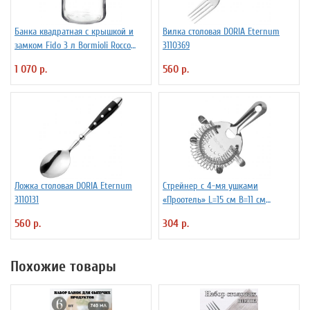
Банка квадратная с крышкой и
Вилка столовая DORIA Eternum
замком Fido 3 л Bormioli Rocco
3110369
Fidenza 4142228
1 070 р.
560 р.
Ложка столовая DORIA Eternum
Стрейнер с 4-мя ушками
3110131
«Проотель» L=15 см B=11 см
ProHotel 2030517
560 р.
304 р.
Похожие товары