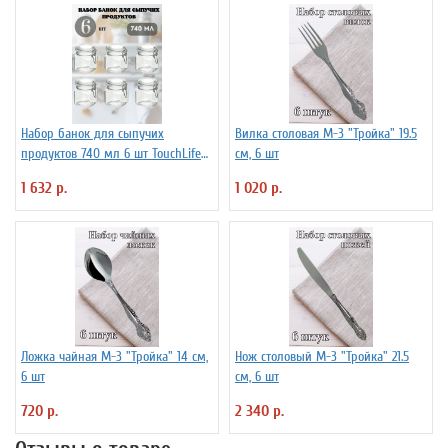
Набор банок для сыпучих
Вилка столовая М-3 "Тройка" 19.5
продуктов 740 мл 6 шт TouchLife
см, 6 шт
212501
1 632 р.
1 020 р.
Ложка чайная М-3 "Тройка" 14 см,
Нож столовый М-3 "Тройка" 21.5
6 шт
см, 6 шт
720 р.
2 340 р.