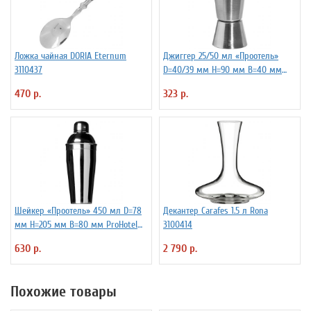
Ложка чайная DORIA Eternum
Джиггер 25/50 мл «Проотель»
3110437
D=40/39 мм H=90 мм B=40 мм
ProHotel 2040116
470 р.
323 р.
Шейкер «Проотель» 450 мл D=78
Декантер Carafes 1.5 л Rona
мм H=205 мм B=80 мм ProHotel
3100414
2030250
630 р.
2 790 р.
Похожие товары