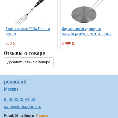
Вилка столовая DORIA Eternum
Индукционный адаптер со
3110369
сьемной ручкой 21 см ILSA 7050210
560 р.
2 480 р.
Отзывы о товаре
Добавить отзыв о товаре
posudaok
Москва
8(495)320-94-52
sales@posudaok.ru
PosudaOk на
Яндекс.
Маркете