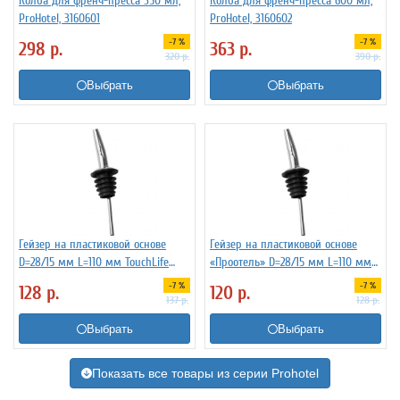
Колба для френч-пресса 350 мл,
Колба для френч-пресса 600 мл,
ProHotel, 3160601
ProHotel, 3160602
-7 %
-7 %
298
р.
363
р.
320
р.
390
р.
Выбрать
Выбрать
Гейзер на пластиковой основе
Гейзер на пластиковой основе
D=28/15 мм L=110 мм TouchLife
«Проотель» D=28/15 мм L=110 мм
213274
ProHotel 2010335
-7 %
-7 %
128
р.
120
р.
137
р.
128
р.
Выбрать
Выбрать
Показать все товары из серии Prohotel