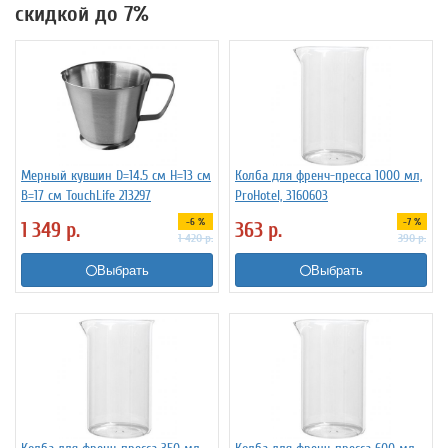
скидкой до 7%
Мерный кувшин D=14.5 см H=13 см
Колба для френч-пресса 1000 мл,
B=17 см TouchLife 213297
ProHotel, 3160603
-6 %
-7 %
1 349
р.
363
р.
1 420
р.
390
р.
Выбрать
Выбрать