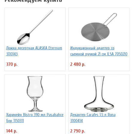
Ложка десертная ALASKA Eternum
Индукционный адаптер со
3110143
сьемной ручкой 21 см ILSA 7050210
370 р.
2 480 р.
Харикейн Bistro 390 мл Pasabahce
Декантер Carafes 1.5 л Rona
Бор 1150311
3100414
144 р.
2 790 р.