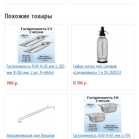
Похожие товары
Гастроемкость (1/4) H=20 мм L=265
Сифон-ретро для содовой
мм B=162 мм, 2 шт, ProHotel
«Содамейкер» 1 л ISI 2120333
740 р.
12 100 р.
Направляющая для бокалов
Гастроемкость (1/6) H=65 мм L=176