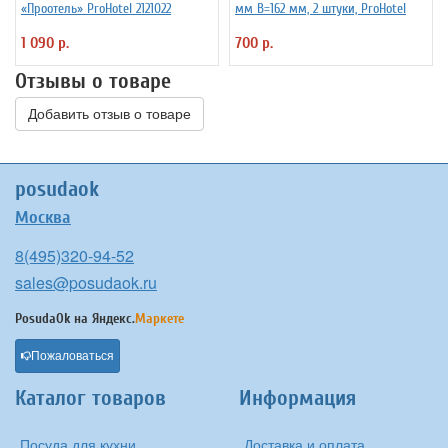
«Проотель» ProHotel 2121022
мм B=162 мм, 2 штуки, ProHotel
1 090 р.
700 р.
Отзывы о товаре
Добавить отзыв о товаре
posudaok
Москва
8(495)320-94-52
sales@posudaok.ru
PosudaOk на
Яндекс.
Маркете
Пожаловаться
Каталог товаров
Информация
Посуда для кухни
Доставка и оплата