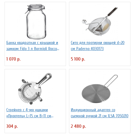
Банка квадратная с крышкой и
Сито для протирки овощей d=20
замком Fido 3 л Bormioli Rocco
см Paderno 4030173
Fidenza 4142228
1 070 р.
5 100 р.
Стрейнер с 4-мя ушками
Индукционный адаптер со
«Проотель» L=15 см B=11 см
сьемной ручкой 21 см ILSA 7050210
ProHotel 2030517
304 р.
2 480 р.