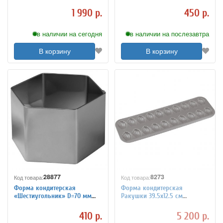
Paderno 4140933
H=45 мм TouchLife 213793
1 990 р.
450 р.
в наличии на сегодня
в наличии на послезавтра
В корзину
В корзину
28877
8273
Код товара:
Код товара:
Форма кондитерская
Форма кондитерская
«Шестиугольник» D=70 мм
Ракушки 39.5х12.5 см
H=45 мм ProHotel 4144248
антипригарное покрытие
Paderno 4140990
410 р.
5 200 р.