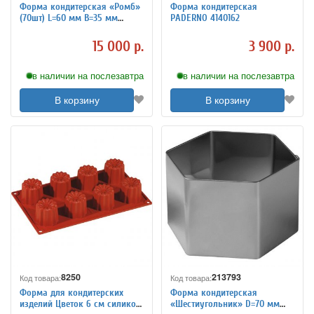
Форма кондитерская «Ромб»
Форма кондитерская
(70шт) L=60 мм B=35 мм
PADERNO 4140162
MATFER 4144286
15 000 р.
3 900 р.
в наличии на послезавтра
в наличии на послезавтра
В корзину
В корзину
8250
213793
Код товара:
Код товара:
Форма для кондитерских
Форма кондитерская
изделий Цветок 6 см силикон
«Шестиугольник» D=70 мм