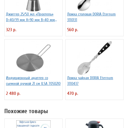
Джиггер 25/50 мл «Проотель»
Ложка столовая DORIA Eternum
D=40/39 мм H=90 мм B=40 мм
3110131
ProHotel 2040116
323 р.
560 р.
Индукционный адаптер со
Ложка чайная DORIA Eternum
сьемной ручкой 21 см ILSA 7050210
3110437
2 480 р.
470 р.
Похожие товары