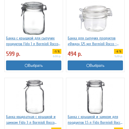
Банка с крышкой для сыпучих
Банка для сыпучих продуктов
продуктов Fido 1 л Bormioli Rocco
«Фидо» 125 мл Bormioli Rocco -
Fidenza 4142209
Fidenza 4142259
-5 %
-6 %
599
р.
494
р.
630
р.
520
р.
Выбрать
Выбрать
Банка квадратная с крышкой и
Банка с крышкой и замком для
замком Fido 3 л Bormioli Rocco
продуктов 1.5 л Fido Bormioli Rocco
Fidenza 4142228
Fidenza 4142226