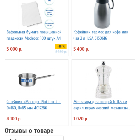
Вафельная бумага повышенной
Кофейник-термос для кофе или
гладкости Modecor, 100 штук А4
чая 2 л ILSA 3150616
-38 %
5 000 р.
5 400 р.
8 180 р.
Сотейник «Мастер» Pintinox 2 л
Мельница для специй h 11.5 см
D=160, H=85 мм 4012286
акрил керамический механизм
ILSA 3172260
4 100 р.
1 020 р.
Отзывы о товаре