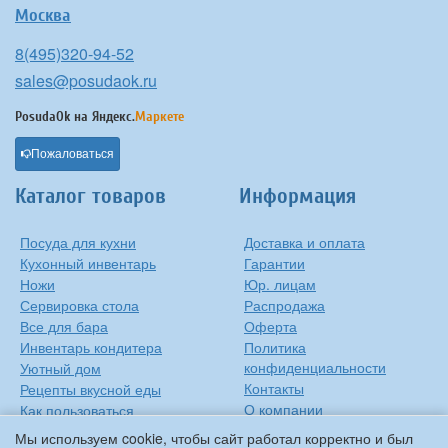
Москва
8(495)320-94-52
sales@posudaok.ru
PosudaOk на
Яндекс.
Маркете
Пожаловаться
Каталог товаров
Информация
Посуда для кухни
Доставка и оплата
Кухонный инвентарь
Гарантии
Ножи
Юр. лицам
Сервировка стола
Распродажа
Все для бара
Оферта
Инвентарь кондитера
Политика
конфиденциальности
Уютный дом
Контакты
Рецепты вкусной еды
О компании
Как пользоваться
сковородкой
Сиропы Monin
Мы используем cookie, чтобы сайт работал корректно и был