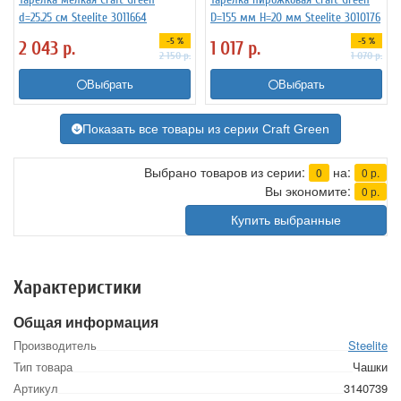
d=25.25 см Steelite 3011664
D=155 мм H=20 мм Steelite 3010176
-5 %
-5 %
2 043
р.
1 017
р.
2 150
р.
1 070
р.
Выбрать
Выбрать
Показать все товары из серии Craft Green
Выбрано товаров из серии:
на:
0
0
р.
Вы экономите:
0
р.
Купить выбранные
Характеристики
Общая информация
Производитель
Steelite
Тип товара
Чашки
Артикул
3140739