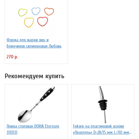
Форма для жарки яиц и
блинчиков силиконовая Любовь
270 р.
Рекомендуем купить
Ложка столовая DORIA Eternum
Гейзер на пластиковой основе
3110131
«Проотель» D=28/15 мм L=110 мм
ProHotel 2010335