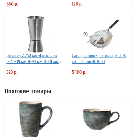
560 р.
128 р.
Джиггер 25/50 мл «Проотель»
Сито для протирки овощей d=20
D=40/39 мм H=90 мм B=40 мм
см Paderno 4030173
ProHotel 2040116
323 р.
5 100 р.
Похожие товары