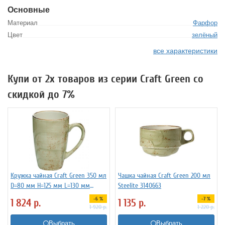
Основные
Материал
Фарфор
Цвет
зелёный
все характеристики
Купи от 2х товаров из серии Craft Green со
скидкой до 7%
Кружка чайная Craft Green 350 мл
Чашка чайная Craft Green 200 мл
D=80 мм H=125 мм L=130 мм
Steelite 3140663
Steelite 3140739
-6 %
-7 %
1 824
р.
1 135
р.
1 920
р.
1 220
р.
Выбрать
Выбрать