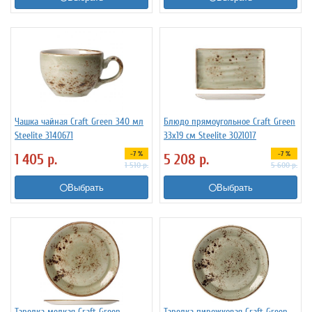
Чашка чайная Craft Green 340 мл
Блюдо прямоугольное Craft Green
Steelite 3140671
33x19 см Steelite 3021017
-7 %
-7 %
1 405
р.
5 208
р.
1 510
р.
5 600
р.
Выбрать
Выбрать
Тарелка мелкая Craft Green
Тарелка пирожковая Craft Green