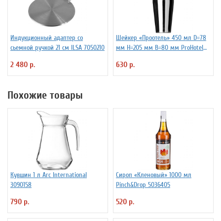
Индукционный адаптер со
Шейкер «Проотель» 450 мл D=78
сьемной ручкой 21 см ILSA 7050210
мм H=205 мм B=80 мм ProHotel
2030250
2 480 р.
630 р.
Похожие товары
Кувшин 1 л Arc International
Сироп «Кленовый» 1000 мл
3090158
Pinch&Drop 5036405
790 р.
520 р.