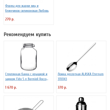
Форма для жарки яиц и
блинчиков силиконовая Любовь
270 р.
Рекомендуем купить
Стеклянная банка с крышкой и
Ложка десертная ALASKA Eternum
замком Fido 5 л Bormioli Rocco
3110143
Fidenza 4142220
1 670 р.
370 р.