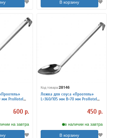
ину
В корзину
28146
Код товара:
«Проотель»
Ложка для соуса «Проотель»
 мм ProHotel
L=360/105 мм B=70 мм ProHotel
4110714
600 р.
450 р.
личии на завтра
в наличии на завтра
ину
В корзину