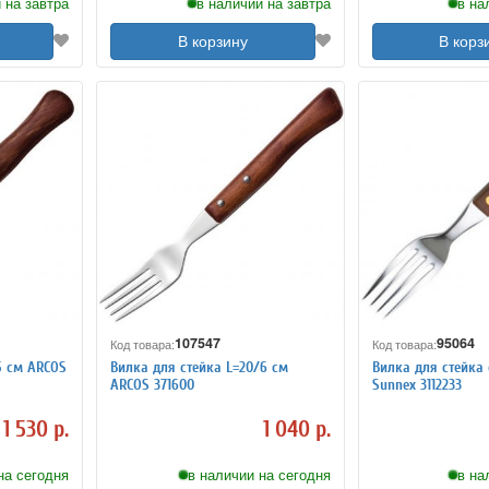
 на завтра
в наличии на завтра
в на
В корзину
В корз
107547
95064
Код товара:
Код товара:
5 см ARCOS
Вилка для стейка L=20/6 см
Вилка для стейка 
ARCOS 371600
Sunnex 3112233
1 530 р.
1 040 р.
на сегодня
в наличии на сегодня
в на