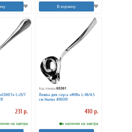
ину
В корзину
65361
Код товара:
«СОНЕТ» L=21/7
Ложка для соуса «M18» L=18/4.5
11
см Нытва 4110319
231 р.
410 р.
личии на завтра
в наличии на завтра