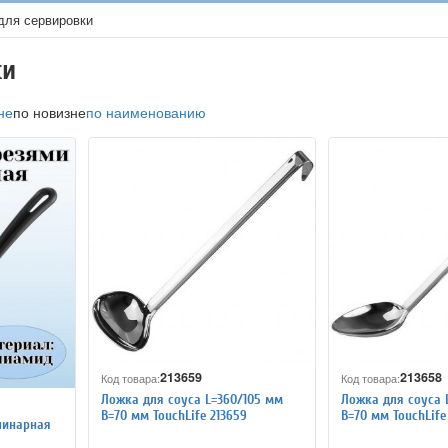
для сервировки
ки
не
по новизне
по наименованию
213659
213658
Код товара:
Код товара:
Ложка для соуса L=360/105 мм
Ложка для соуса 
B=70 мм TouchLife 213659
B=70 мм TouchLife
линарная