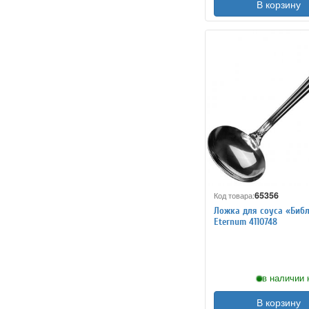
В корзину
65356
Код товара:
Ложка для соуса «Биб
Eternum 4110748
в наличии 
В корзину