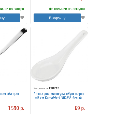
личии на завтра
в наличии на сегодня
ину
В корзину
120713
Код товара:
чная «Астра»
Ложка для мисосупа «Кунстверк»
L=13 см KunstWerk 3112835 белый
1 590 р.
69 р.