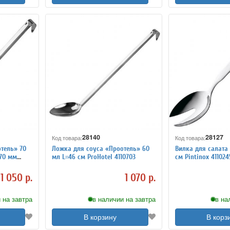
28140
28127
Код товара:
Код товара:
тель» 70
Ложка для соуса «Проотель» 60
Вилка для салата 
/70 мм
мл L=46 см ProHotel 4110703
см Pintinox 411024
1 050 р.
1 070 р.
 на завтра
в наличии на завтра
в на
В корзину
В корз