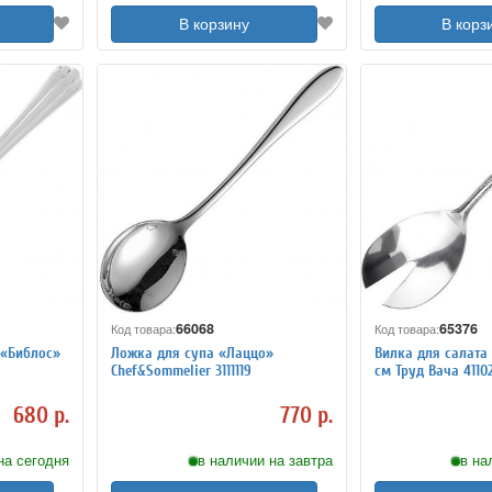
В корзину
В корз
66068
65376
Код товара:
Код товара:
 «Библос»
Ложка для супа «Лаццо»
Вилка для салата 
Chef&Sommelier 3111119
см Труд Вача 41102
680 р.
770 р.
на сегодня
в наличии на завтра
в на