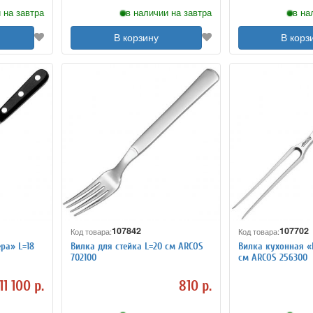
 на завтра
в наличии на завтра
в на
В корзину
В корз
107842
107702
Код товара:
Код товара:
ра» L=18
Вилка для стейка L=20 см ARCOS
Вилка кухонная «
702100
см ARCOS 256300
11 100 р.
810 р.