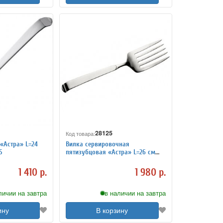
28125
Код товара:
«Астра» L=24
Вилка сервировочная
5
пятизубцовая «Астра» L=26 см
Pintinox 4110241
1 410 р.
1 980 р.
личии на завтра
в наличии на завтра
ину
В корзину