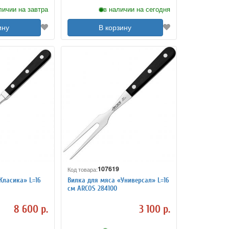
личии на завтра
в наличии на сегодня
ину
В корзину
107619
Код товара:
Класика» L=16
Вилка для мяса «Универсал» L=16
см ARCOS 284100
8 600 р.
3 100 р.