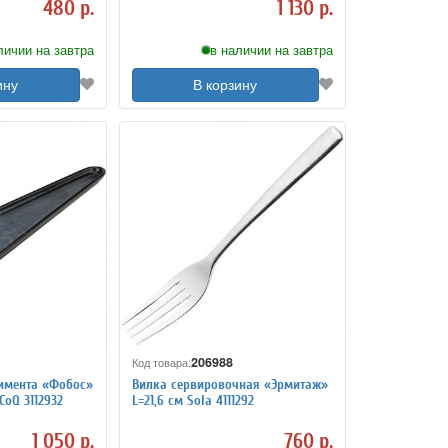
480 р.
1 130 р.
личии на завтра
в наличии на завтра
ину
В корзину
206988
Код товара:
имента «Фобос»
Вилка сервировочная «Эрмитаж»
CoQ 3112932
L=21,6 см Sola 4111292
1 050 р.
760 р.