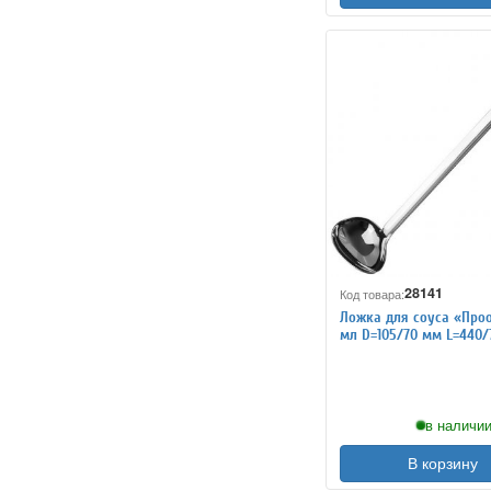
28141
Код товара:
Ложка для соуса «Проо
мл D=105/70 мм L=440
ProHotel 4110704
в наличии
В корзину