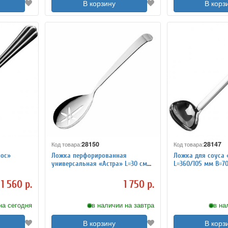
В корзину
В корз
28150
28147
Код товара:
Код товара:
лос»
Ложка перфорированная
Ложка для соуса 
универсальная «Астра» L=30 см
L=360/105 мм B=70
Pintinox 4110718
4110715
1 560 р.
1 750 р.
на сегодня
в наличии на завтра
в на
В корзину
В корз