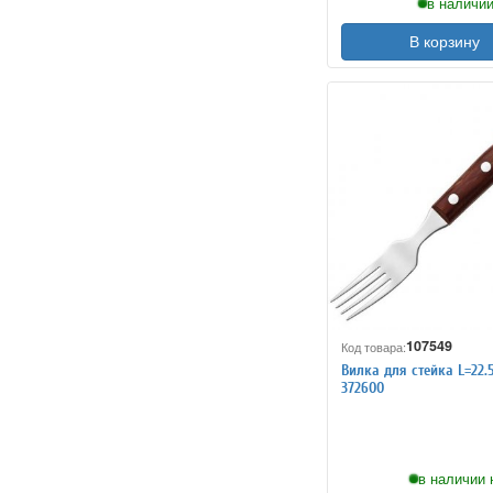
в наличии
В корзину
107549
Код товара:
Вилка для стейка L=22.
372600
в наличии 