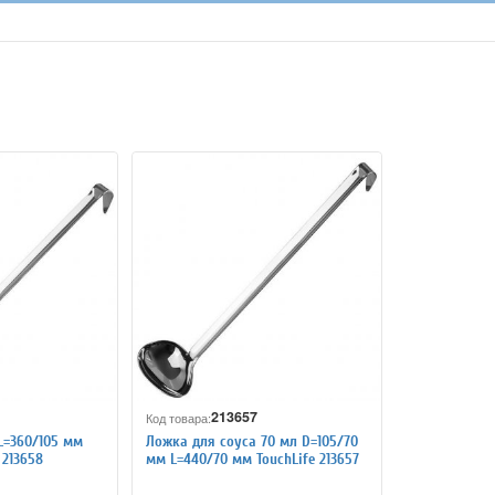
213657
Код товара:
L=360/105 мм
Ложка для соуса 70 мл D=105/70
 213658
мм L=440/70 мм TouchLife 213657