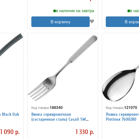
в наличии на завтра
в на
В корзину
В корз
188340
121070
Код товара:
Код товара:
 Black Oak
Вилка сервировочная
Ложка cервирово
(состаренная сталь) Casali SW
Pintinox 7600280
Pintinox 4110270
1 090 р.
1 330 р.