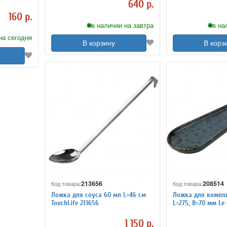
640 р.
160 р.
в наличии на завтра
в на
на сегодня
В корзину
В корз
213656
208514
Код товара:
Код товара:
Ложка для соуса 60 мл L=46 см
Ложка для компл
TouchLife 213656
L=275, B=70 мм Le 
1 150 р.