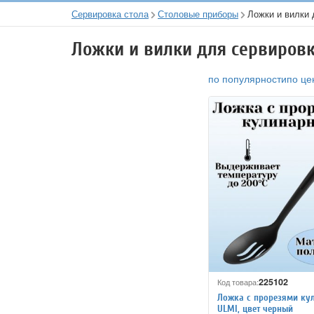
Сервировка стола
Столовые приборы
Ложки и вилки 
Ложки и вилки для сервиров
по популярности
по це
225102
Код товара:
Ложка с прорезями ку
ULMI, цвет черный