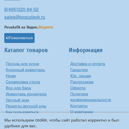
8(495)320-94-52
sales@posudaok.ru
PosudaOk на
Яндекс.
Маркете
Пожаловаться
Каталог товаров
Информация
Посуда для кухни
Доставка и оплата
Кухонный инвентарь
Гарантии
Ножи
Юр. лицам
Сервировка стола
Распродажа
Все для бара
Оферта
Инвентарь кондитера
Политика
конфиденциальности
Уютный дом
Контакты
Рецепты вкусной еды
О компании
Как пользоваться
сковородкой
Сиропы Monin
Мы используем cookie, чтобы сайт работал корректно и был
Виды барного стекла
удобнее для вас.