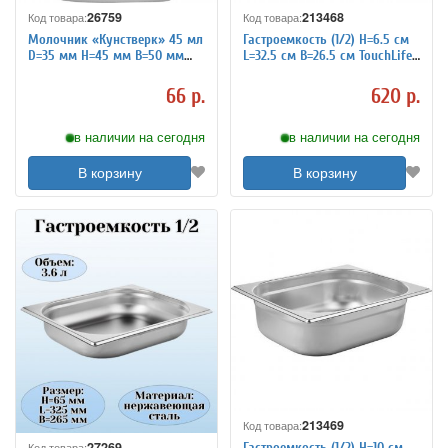
26759
213468
Код товара:
Код товара:
Молочник «Кунстверк» 45 мл
Гастроемкость (1/2) H=6.5 см
D=35 мм H=45 мм B=50 мм
L=32.5 см B=26.5 см TouchLife
KunstWerk 3170645
213468
66 р.
620 р.
в наличии на сегодня
в наличии на сегодня
В корзину
В корзину
213469
Код товара:
27269
Гастроемкость (1/2) H=10 см
Код товара: