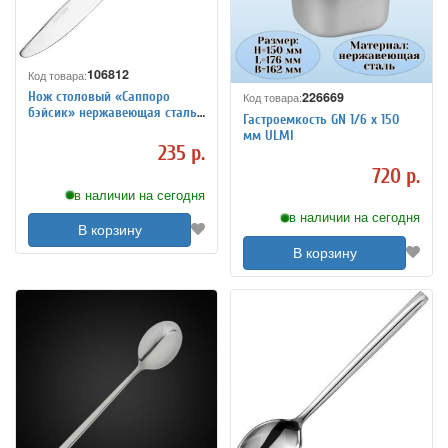
106812
Код товара:
226669
Нож столовый «Саппоро
Код товара:
бэйсик» нержавеющая сталь
Гастроемкость GN 1/6 х 150
L=21.9/10.4 см KunstWerk
мм ULMI
3112135
235 р.
720 р.
в наличии на сегодня
в наличии на сегодня
В корзину
В корзину