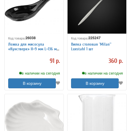
26038
225247
Код товара:
Код товара:
Ложка для мисосупа
Вилка столовая 'Milan''
«Кунстверк» H=9 мм L=136 мм
Luxstahl 1 шт
B=48 мм KunstWerk 3111110
черный
91 р.
360 р.
в наличии на сегодня
в наличии на сегодня
В корзину
В корзину