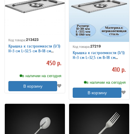
213423
Код товара:
27219
Крышка к гастроемкости (1/3)
Код товара:
H=3 см L=32.5 см B=18 см
Крышка к гастроемкости (1/3)
TouchLife 213423
H=3 см L=32,5 см B=18 см
450 р.
ProHotel 4011952
410 р.
в наличии на сегодня
в наличии на сегодня
В корзину
В корзину