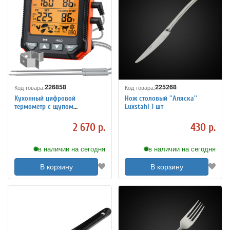
226858
225268
Код товара:
Код товара:
Кухонный цифровой
Нож столовый ''Аляска''
термометр с щупом
Luxstahl 1 шт
ThermoPro TP-717
2 670 р.
430 р.
в наличии на сегодня
в наличии на сегодня
В корзину
В корзину