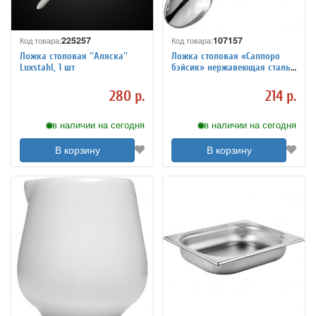
225257
107157
Код товара:
Код товара:
Ложка столовая ''Аляска''
Ложка столовая «Саппоро
Luxstahl, 1 шт
бэйсик» нержавеющая сталь
L=19.7/6 см KunstWerk 3111066
280 р.
214 р.
в наличии на сегодня
в наличии на сегодня
В корзину
В корзину