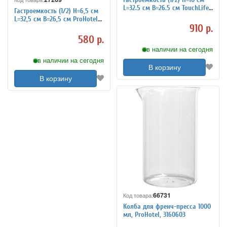
L=32.5 см B=26.5 см TouchLife
Гастроемкость (1/2) H=6,5 см
213469
L=32,5 см B=26,5 см ProHotel
910 р.
4011935
580 р.
в наличии на сегодня
в наличии на сегодня
В корзину
В корзину
66731
Код товара:
Колба для френч-пресса 1000
мл, ProHotel, 3160603