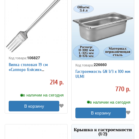
106827
Код товара:
226660
Вилка столовая 19 см
Код товара:
«Саппоро бэйсик»
Гастроемкость GN 1/3 х 100 мм
нержавеющая сталь
ULMI
KunstWerk 3112212
214 р.
770 р.
в наличии на сегодня
в наличии на сегодня
В корзину
В корзину