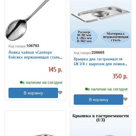
106793
Код товара:
226665
Ложка чайная «Саппоро
Код товара:
бэйсик» нержавеющая сталь
Крышка для гастроемкости
L=14/4.3 см KunstWerk 3111764
GN 1/4 с вырезом для ложки
145 р.
ULMI
350 р.
в наличии на сегодня
в наличии на сегодня
В корзину
В корзину