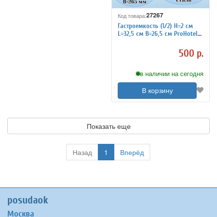
27267
Код товара:
Гастроемкость (1/2) H=2 см
L=32,5 см B=26,5 см ProHotel
4011094
500 р.
в наличии на сегодня
В корзину
Показать еще
Назад
1
Вперёд
posudaok
Москва