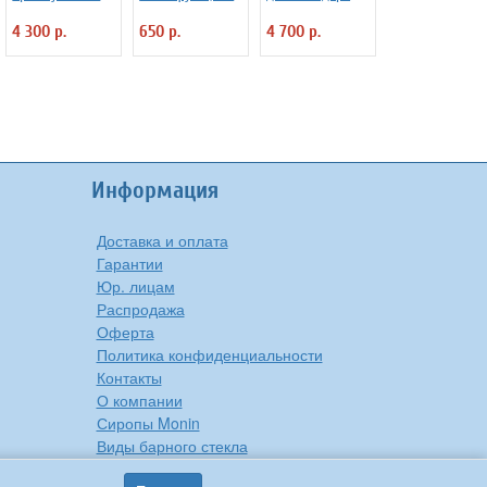
прорезиненный
льные 15.2 см
«Квайт Ван»
4 300 р.
650 р.
4 700 р.
35х45 см
CAMBRO 4140419
VITAMIX 7011925
черный CAMBRO
4080114
Информация
Доставка и оплата
Гарантии
Юр. лицам
Распродажа
Оферта
Политика конфиденциальности
Контакты
О компании
Сиропы Monin
Виды барного стекла
Рецепты вкусной еды