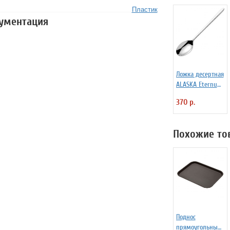
Пластик
кументация
Ложка десертная
ALASKA Eternum
3110143
370 р.
Похожие то
Поднос
прямоугольный