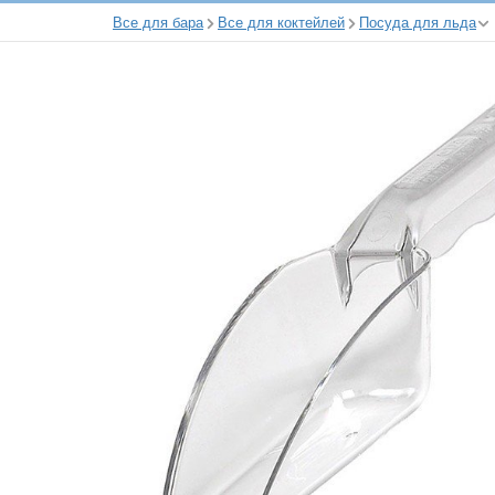
Все для бара
Все для коктейлей
Посуда для льда