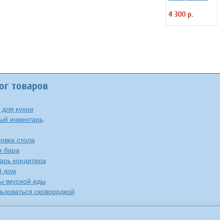
прорезиненный
4 300 р.
35х45 см
коричневый
CAMBRO 4080117
ог товаров
 для кухни
ый инвентарь
овка стола
я бара
арь кондитера
й дом
ы вкусной еды
льзоваться сковородкой