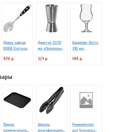
Ложка чайная
Джиггер 25/50
Харикейн Bistro
DORIA Eternum
мл «Проотель»
390 мл
3110437
D=40/39 мм
Pasabahce Бор
470 р.
323 р.
144 р.
H=90 мм B=40
1150311
мм ProHotel
2040116
вары
Поднос
Щипцы
Ремкомплект
прямоугольный
многофункциона
для блендера