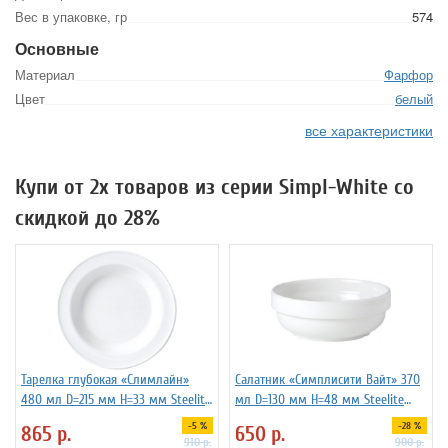
Вес в упаковке, гр
574
Основные
Материал
Фарфор
Цвет
белый
все характеристики
Купи от 2х товаров из серии Simpl-White со
скидкой до 28%
Тарелка глубокая «Слимлайн»
Салатник «Симплисити Вайт» 370
480 мл D=215 мм H=33 мм Steelite
мл D=130 мм H=48 мм Steelite
3011202
3030295
-5 %
-28 %
865
р.
650
р.
910
р.
900
р.