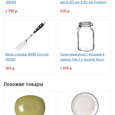
3100414
мм H=205 мм B=80 мм ProHotel
2030250
2 790 р.
630 р.
Вилка столовая DORIA Eternum
Банка квадратная с крышкой и
3110369
замком Fido 3 л Bormioli Rocco
Fidenza 4142228
560 р.
1 070 р.
Похожие товары