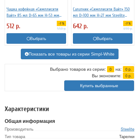
Чашка кофейная «Симплисити
Салатник «Симплисити Вайт» 150
Вайт» 85 мл D=65 мм H=53 мм
мл D=100 мм H=27 мм Steelite
L=85 мм Steelite 3130502
3030170
-7 %
-7 %
512
р.
642
р.
550
р.
690
р.
Выбрать
Выбрать
Показать все товары из серии Simpl-White
Выбрано товаров из серии:
на:
0
0
р.
Вы экономите:
0
р.
Купить выбранные
Характеристики
Общая информация
Производитель
Steelite
Тип товара
Тарелки