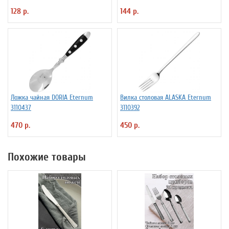
ProHotel 2010335
128 р.
144 р.
Ложка чайная DORIA Eternum
Вилка столовая ALASKA Eternum
3110437
3110392
470 р.
450 р.
Похожие товары