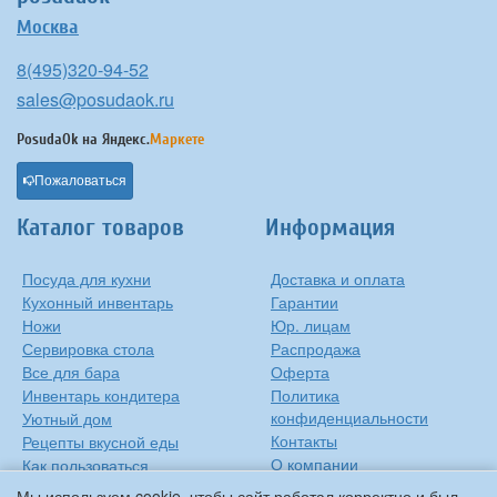
Москва
8(495)320-94-52
sales@posudaok.ru
PosudaOk на
Яндекс.
Маркете
Пожаловаться
Каталог товаров
Информация
Посуда для кухни
Доставка и оплата
Кухонный инвентарь
Гарантии
Ножи
Юр. лицам
Сервировка стола
Распродажа
Все для бара
Оферта
Инвентарь кондитера
Политика
конфиденциальности
Уютный дом
Контакты
Рецепты вкусной еды
О компании
Как пользоваться
сковородкой
Сиропы Monin
Мы используем cookie, чтобы сайт работал корректно и был