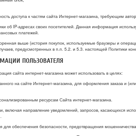
ность доступа к частям сайта Интернет-магазина, требующим авто
тики об IP-адресах своих посетителей. Данная информация исполь
нансовых платежей.
ренная выше (история покупок, используемые браузеры и операц
чаев, предусмотренных в п.п. 5.2. и 5.3. настоящей Политики ко
РМАЦИИ ПОЛЬЗОВАТЕЛЯ
ация сайта интернет-магазина может использовать в целях:
анного на сайте Интернет-магазина, для оформления заказа и (ил
рсонализированным ресурсам Сайта интернет-магазина.
язи, включая направление уведомлений, запросов, касающихся испо
.
ля для обеспечения безопасности, предотвращения мошенничества