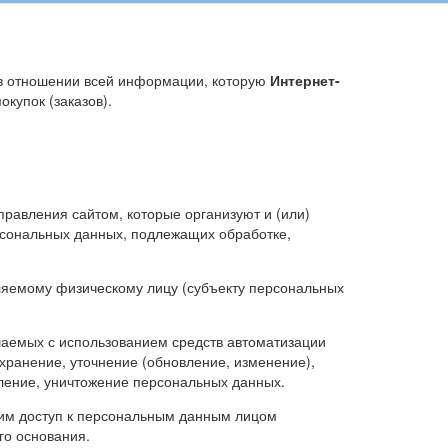
 в отношении всей информации, которую
Интернет-
купок (заказов).
правления сайтом, которые организуют и (или)
рсональных данных, подлежащих обработке,
ляемому физическому лицу (субъекту персональных
ршаемых с использованием средств автоматизации
 хранение, уточнение (обновление, изменение),
аление, уничтожение персональных данных.
им доступ к персональным данным лицом
го основания.