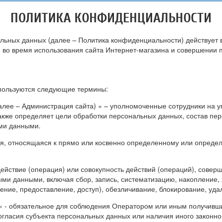
ПОЛИТИКА КОНФИДЕНЦИАЛЬНОСТИ
ьных данных (далее – Политика конфиденциальности) действует
 во время использования сайта Интернет-магазина и совершении по
пользуются следующие термины:
алее – Администрация сайта) » – уполномоченные сотрудники на у
акже определяет цели обработки персональных данных, состав пе
ми данными.
я, относящаяся к прямо или косвенно определенному или опреде
действие (операция) или совокупность действий (операций), сове
ыми данными, включая сбор, запись, систематизацию, накопление,
ение, предоставление, доступ), обезличивание, блокирование, уд
» - обязательное для соблюдения Оператором или иным получивш
огласия субъекта персональных данных или наличия иного законно