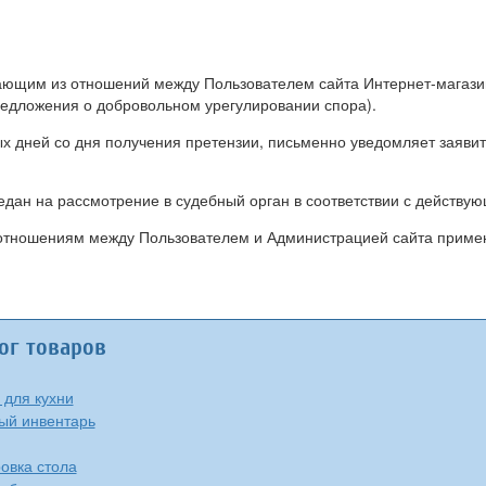
икающим из отношений между Пользователем сайта Интернет-магаз
редложения о добровольном урегулировании спора).
ых дней со дня получения претензии, письменно уведомляет заяви
редан на рассмотрение в судебный орган в соответствии с действ
 отношениям между Пользователем и Администрацией сайта приме
ог товаров
 для кухни
ый инвентарь
овка стола