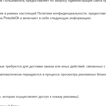
 Пользователь предоставляет по запросу Администрации сайта пр
тке в рамках настоящей Политики конфиденциальности, предостав
ина PosudaOk и включают в себя следующую информацию:
вые требуются для доставки заказа или иных действий, связанных с
автоматически передаются в процессе просмотра рекламных блоков
 которая осуществляет доступ к показу рекламы);
амный блок;