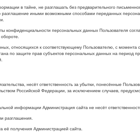
ормации в тайне, не разглашать без предварительного письменног
бо разглашение иными возможными способами переданных персонал
и.
иты конфиденциальности персональных данных Пользователя согла
 обороте.
нных, относящихся к соответствующему Пользователю, с момента 
гана по защите прав субъектов персональных данных на период пр
й.
язательства, несёт ответственность за убытки, понесённые Польз
ьством Российской Федерации, за исключением случаев, предусмотр
иальной информации Администрация сайта не несёт ответственнос
ли разглашения.
та её получения Администрацией сайта.