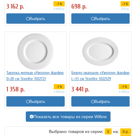
-7 %
-7 %
3 162
р.
698
р.
3 400
р.
750
р.
Выбрать
Выбрать
Тарелка мелкая «Уиллоу» фарфор
Блюдо овальное «Уиллоу» фарфор
D=20 см Steelite 3012723
L=33 см Steelite 3022329
-7 %
-7 %
1 358
р.
3 441
р.
1 460
р.
3 700
р.
Выбрать
Выбрать
Показать все товары из серии Willow
Выбрано товаров из серии:
на:
0
0
р.