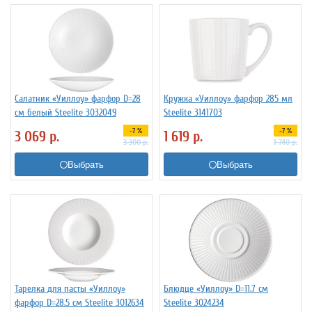
Салатник «Уиллоу» фарфор D=28
Кружка «Уиллоу» фарфор 285 мл
см белый Steelite 3032049
Steelite 3141703
-7 %
-7 %
3 069
р.
1 619
р.
3 300
р.
1 740
р.
Выбрать
Выбрать
Тарелка для пасты «Уиллоу»
Блюдце «Уиллоу» D=11.7 см
фарфор D=28.5 см Steelite 3012634
Steelite 3024234