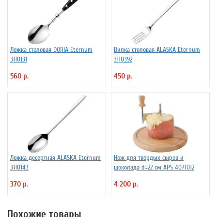
Ложка столовая DORIA Eternum
Вилка столовая ALASKA Eternum
3110131
3110392
560 р.
450 р.
Ложка десертная ALASKA Eternum
Нож для твердых сыров и
3110143
шоколада d=22 см APS 4071012
370 р.
4 200 р.
Похожие товары