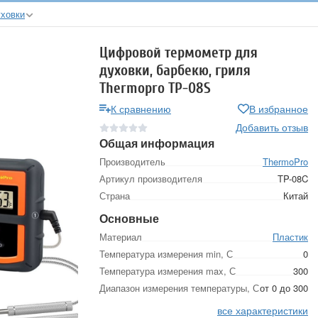
ховки
Цифровой термометр для
духовки, барбекю, гриля
Thermopro TP-08S
К сравнению
В избранное
Добавить отзыв
Общая информация
Производитель
ThermoPro
Артикул производителя
TP-08C
Страна
Китай
Основные
Материал
Пластик
Температура измерения min, С
0
Температура измерения max, С
300
Диапазон измерения температуры, С
от 0 до 300
все характеристики