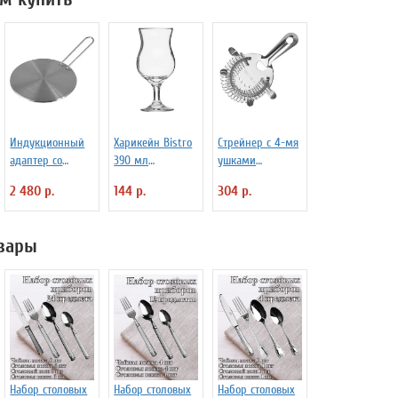
Индукционный
Харикейн Bistro
Стрейнер с 4-мя
адаптер со
390 мл
ушками
сьемной ручкой
Pasabahce Бор
«Проотель» L=15
2 480 р.
144 р.
304 р.
21 см ILSA
1150311
см B=11 см
7050210
ProHotel 2030517
вары
Набор столовых
Набор столовых
Набор столовых