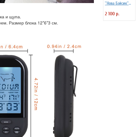
''Нова Бэйсик''
Kunstwerk 6 шт
2 100 р.
ка и щупа.
м. Размер блока 12*6*3 см.