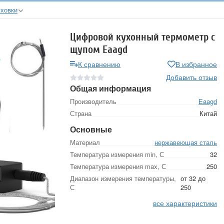
ховки
Цифровой кухонный термометр с
щупом Eaagd
К сравнению
В избранное
Добавить отзыв
Общая информация
Производитель
Eaagd
Страна
Китай
Основные
Материал
нержавеющая сталь
Температура измерения min, С
32
Температура измерения max, С
250
Диапазон измерения температуры,
от 32 до
С
250
все характеристики