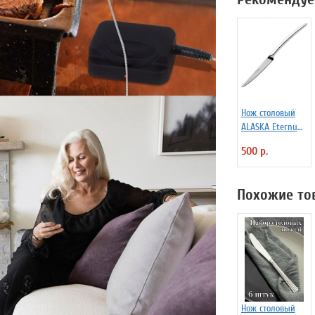
Нож столовый
ALASKA Eternum
3110291
500 р.
Похожие то
Нож столовый