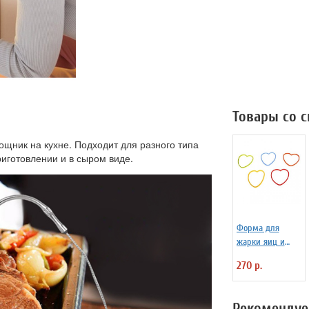
Товары со 
щник на кухне. Подходит для разного типа
иготовлении и в сыром виде.
Форма для
жарки яиц и
блинчиков
270 р.
силиконовая
Любовь
Рекомендуе