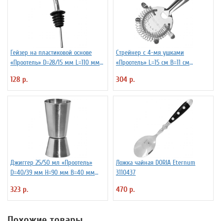
Гейзер на пластиковой основе
Стрейнер с 4-мя ушками
«Проотель» D=28/15 мм L=110 мм
«Проотель» L=15 см B=11 см
ProHotel 2010335
ProHotel 2030517
128 р.
304 р.
Джиггер 25/50 мл «Проотель»
Ложка чайная DORIA Eternum
D=40/39 мм H=90 мм B=40 мм
3110437
ProHotel 2040116
323 р.
470 р.
Похожие товары