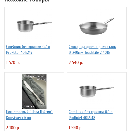
Сотейник без крышки 0.7 л
Сковорода дно-сэндвич сталь
ProHotel 4012247
D=240мм TouchLife 214016
1 570 р.
2 540 р.
Нож столовый ''Нова Бэйсик''
Сотейник без крышки 0.9 л
Kunstwerk 6 шт
ProHotel 4012248
2 100 р.
1 590 р.