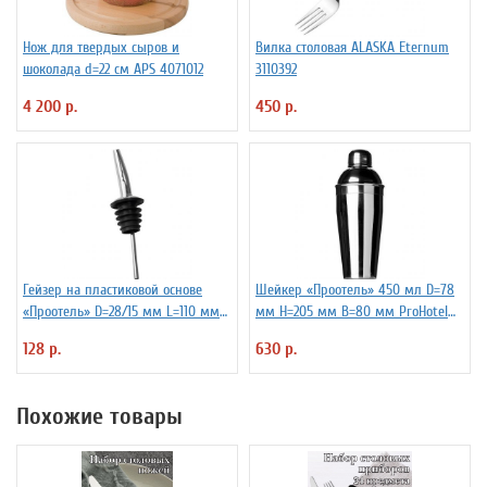
Нож для твердых сыров и
Вилка столовая ALASKA Eternum
шоколада d=22 см APS 4071012
3110392
4 200 р.
450 р.
Гейзер на пластиковой основе
Шейкер «Проотель» 450 мл D=78
«Проотель» D=28/15 мм L=110 мм
мм H=205 мм B=80 мм ProHotel
ProHotel 2010335
2030250
128 р.
630 р.
Похожие товары