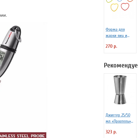
нии.
Форма для
жарки яиц и
блинчиков
270 р.
силиконовая
Любовь
Рекомендуе
Джиггер 25/50
мл «Проотель»
D=40/39 мм
323 р.
H=90 мм B=40