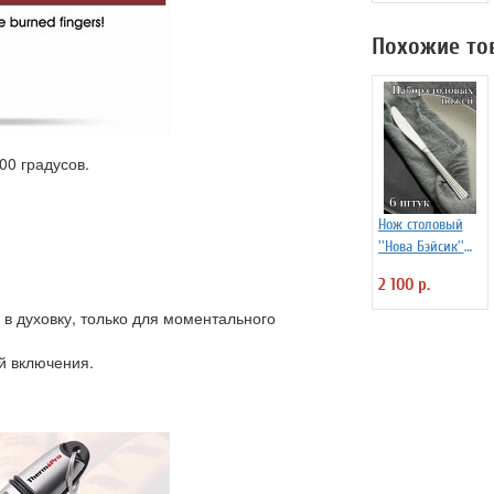
мм ProHotel
2040116
Похожие то
00 градусов.
Нож столовый
''Нова Бэйсик''
Kunstwerk 6 шт
2 100 р.
в духовку, только для моментального
й включения.