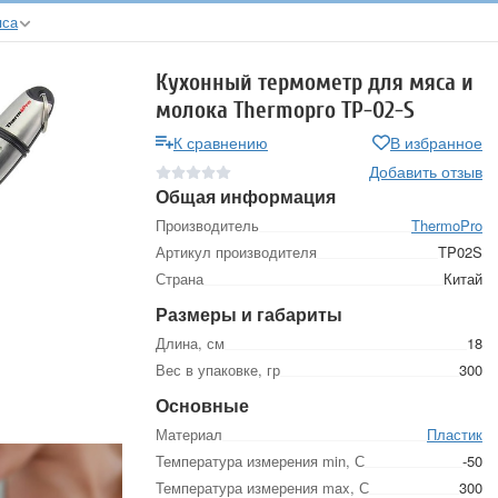
яса
Кухонный термометр для мяса и
молока Thermopro TP-02-S
К сравнению
В избранное
Добавить отзыв
Общая информация
Производитель
ThermoPro
Артикул производителя
TP02S
Страна
Китай
Размеры и габариты
Длина, см
18
Вес в упаковке, гр
300
Основные
Материал
Пластик
Температура измерения min, С
-50
Температура измерения max, С
300