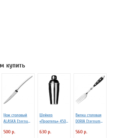
м купить
Нож столовый
Шейкер
Вилка столовая
ALASKA Eternum
«Проотель» 450
DORIA Eternum
3110291
мл D=78 мм
3110369
500 р.
630 р.
560 р.
H=205 мм B=80