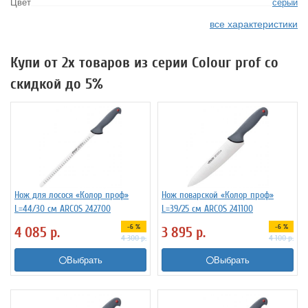
Цвет
серый
все характеристики
Купи от 2х товаров из серии Colour prof со
скидкой до 5%
Нож для лосося «Колор проф»
Нож поварской «Колор проф»
L=44/30 см ARCOS 242700
L=39/25 см ARCOS 241100
-6 %
-6 %
4 085
р.
3 895
р.
4 300
р.
4 100
р.
Выбрать
Выбрать