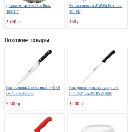
Декантер Carafes 1.5 л Rona
Вилка столовая ALASKA Eternum
3100414
3110392
2 790 р.
450 р.
Похожие товары
Нож кухонный «Класика» L=33/21
Нож для окорока «Универсал»
см ARCOS 256000
L=35.5/24 см ARCOS 281804
5 600 р.
3 200 р.