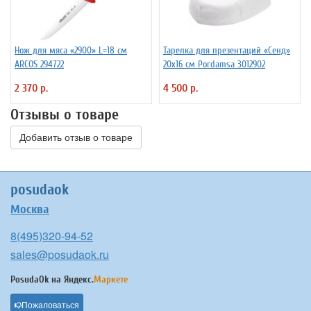
Нож для мяса «2900» L=18 см
Тарелка для презентаций «Сенд»
ARCOS 294722
20х16 см Pordamsa 3012902
2 370 р.
4 500 р.
Отзывы о товаре
Добавить отзыв о товаре
posudaok
Москва
8(495)320-94-52
sales@posudaok.ru
PosudaOk на
Яндекс.
Маркете
Пожаловаться