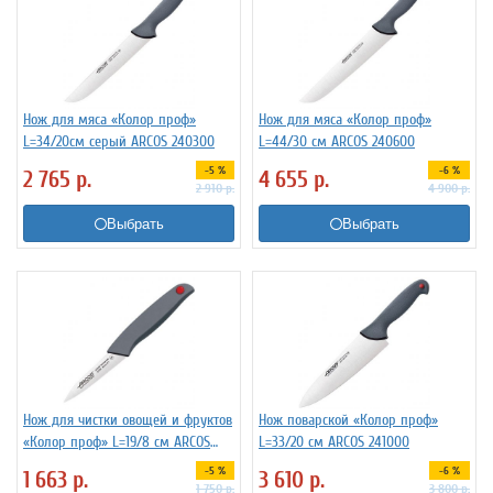
Нож для мяса «Колор проф»
Нож для мяса «Колор проф»
L=34/20см серый ARCOS 240300
L=44/30 см ARCOS 240600
-5 %
-6 %
2 765
р.
4 655
р.
2 910
р.
4 900
р.
Выбрать
Выбрать
Нож для чистки овощей и фруктов
Нож поварской «Колор проф»
«Колор проф» L=19/8 см ARCOS
L=33/20 см ARCOS 241000
240000
-5 %
-6 %
1 663
р.
3 610
р.
1 750
р.
3 800
р.