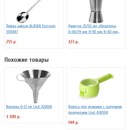
Ложка чайная ALASKA Eternum
Джиггер 25/50 мл «Проотель»
3110447
D=40/39 мм H=90 мм B=40 мм
ProHotel 2040116
255 р.
323 р.
Похожие товары
Воронка D=12 см Lind 2122606
Клипса для упаковок с сыпучими
продуктами Lind 4140114
3 300 р.
144 р.