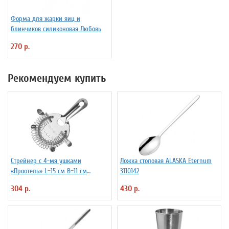
Форма для жарки яиц и
блинчиков силиконовая Любовь
270 р.
Рекомендуем купить
Стрейнер с 4-мя ушками
Ложка столовая ALASKA Eternum
«Проотель» L=15 см B=11 см
3110142
ProHotel 2030517
304 р.
430 р.