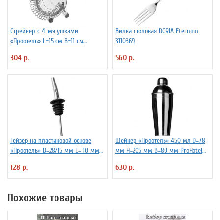
Стрейнер с 4-мя ушками
Вилка столовая DORIA Eternum
«Проотель» L=15 см B=11 см
3110369
ProHotel 2030517
304 р.
560 р.
Гейзер на пластиковой основе
Шейкер «Проотель» 450 мл D=78
«Проотель» D=28/15 мм L=110 мм
мм H=205 мм B=80 мм ProHotel
ProHotel 2010335
2030250
128 р.
630 р.
Похожие товары