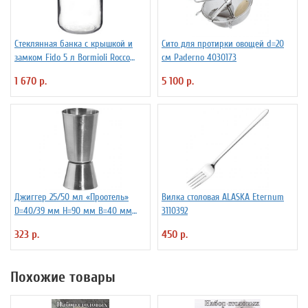
Стеклянная банка с крышкой и
Сито для протирки овощей d=20
замком Fido 5 л Bormioli Rocco
см Paderno 4030173
Fidenza 4142220
1 670 р.
5 100 р.
Джиггер 25/50 мл «Проотель»
Вилка столовая ALASKA Eternum
D=40/39 мм H=90 мм B=40 мм
3110392
ProHotel 2040116
323 р.
450 р.
Похожие товары