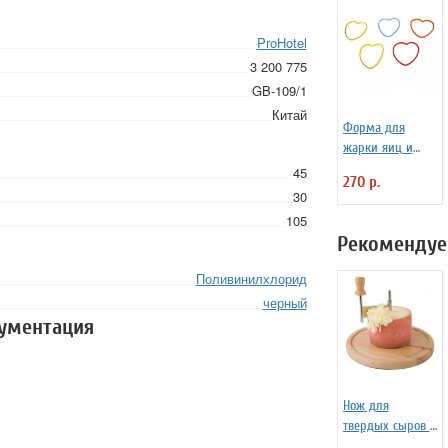
ProHotel
3 200 775
GB-109/1
Китай
Форма для
жарки яиц и
блинчиков
45
270 р.
силиконовая
30
Любовь
105
Рекомендуе
Поливинилхлорид
черный
кументация
Нож для
твердых сыров и
шоколада d=22