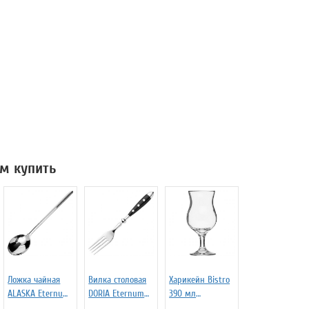
м купить
Ложка чайная
Вилка столовая
Харикейн Bistro
ALASKA Eternum
DORIA Eternum
390 мл
3110447
3110369
Pasabahce Бор