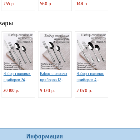
255 р.
560 р.
144 р.
1150311
вары
Набор столовых
Набор столовых
Набор столовых
приборов 24
приборов 12
приборов 4
предмета
предметов
предмета
20 100 р.
9 120 р.
2 070 р.
"Verona" Luxstah
"Verona" Luxstah
"Rome" Luxstahl
Информация