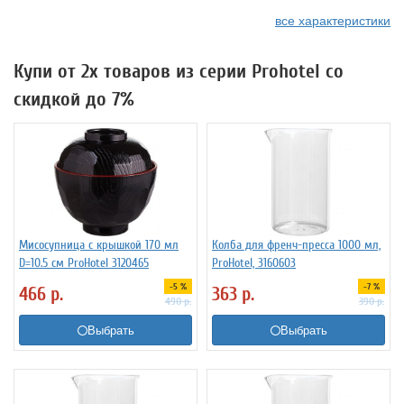
все характеристики
Купи от 2х товаров из серии Prohotel со
скидкой до 7%
Мисосупница с крышкой 170 мл
Колба для френч-пресса 1000 мл,
D=10.5 см ProHotel 3120465
ProHotel, 3160603
-5 %
-7 %
466
р.
363
р.
490
р.
390
р.
Выбрать
Выбрать