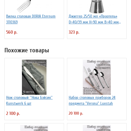
Вилка столовая DORIA Eternum
Джиггер 25/50 мл «Проотель»
3110369
D=40/39 мм H=90 мм B=40 мм
ProHotel 2040116
560 р.
323 р.
Похожие товары
Нож столовый ''Нова Бэйсик''
Набор столовых приборов 24
Kunstwerk 6 шт
предмета "Verona" Luxstah
2 100 р.
20 100 р.