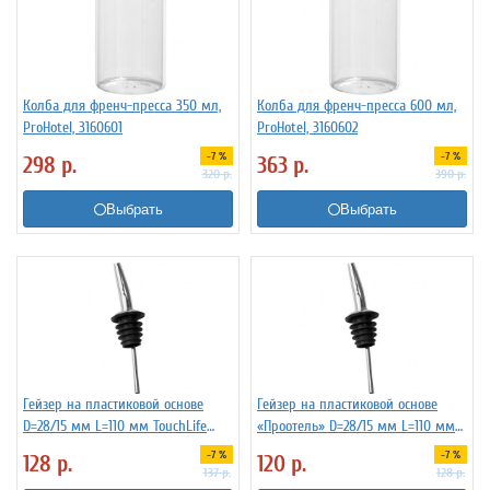
Колба для френч-пресса 350 мл,
Колба для френч-пресса 600 мл,
ProHotel, 3160601
ProHotel, 3160602
-7 %
-7 %
298
р.
363
р.
320
р.
390
р.
Выбрать
Выбрать
Гейзер на пластиковой основе
Гейзер на пластиковой основе
D=28/15 мм L=110 мм TouchLife
«Проотель» D=28/15 мм L=110 мм
213274
ProHotel 2010335
-7 %
-7 %
128
р.
120
р.
137
р.
128
р.