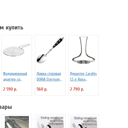
м купить
Индукционный
Ложка столовая
Декантер Carafes
адаптер со
DORIA Eternum
1.5 л Rona
съемной ручкой
3110131
3100414
2 590 р.
560 р.
2 790 р.
D=22.5 см
Frabosk 7050209
вары