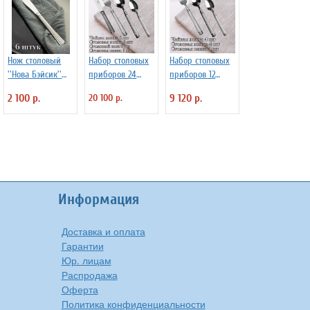
Нож столовый
Набор столовых
Набор столовых
''Нова Бэйсик''
приборов 24
приборов 12
Kunstwerk 6 шт
предмета
предметов
2 100 р.
20 100 р.
9 120 р.
"Verona" Luxstah
"Verona" Luxstah
Информация
Доставка и оплата
Гарантии
Юр. лицам
Распродажа
Оферта
Политика конфиденциальности