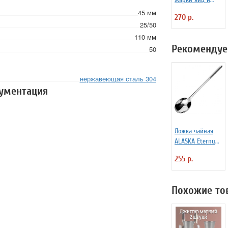
блинчиков
45 мм
270 р.
силиконовая
25/50
Любовь
110 мм
Рекомендуе
50
нержавеющая сталь 304
кументация
Ложка чайная
ALASKA Eternum
3110447
255 р.
Похожие то