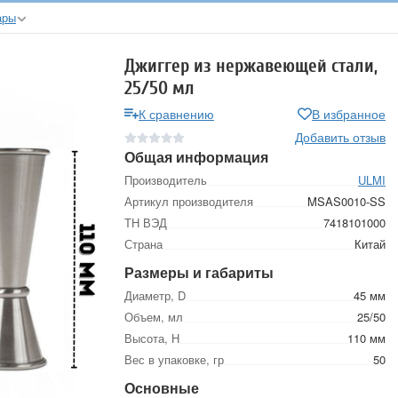
ары
Джиггер из нержавеющей стали,
25/50 мл
К сравнению
В избранное
Добавить отзыв
Общая информация
Производитель
ULMI
Артикул производителя
MSAS0010-SS
ТН ВЭД
7418101000
Страна
Китай
Размеры и габариты
Диаметр, D
45 мм
Объем, мл
25/50
Высота, Н
110 мм
Вес в упаковке, гр
50
Основные