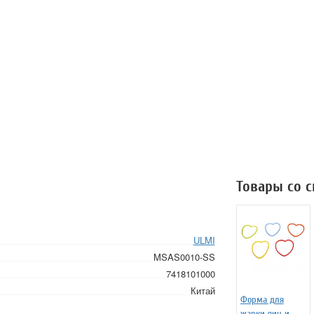
Товары со 
ULMI
MSAS0010-SS
7418101000
Китай
Форма для
жарки яиц и