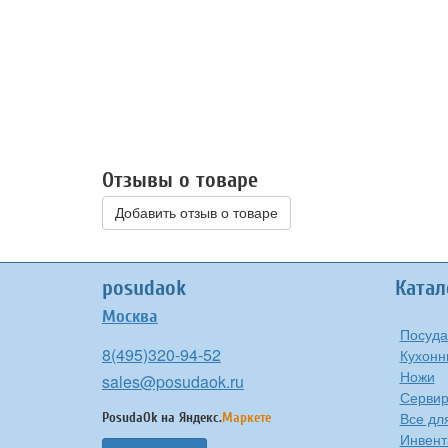
Отзывы о товаре
Добавить отзыв о товаре
posudaok
Катал
Москва
Посуда
8(495)320-94-52
Кухонн
Ножи
sales@posudaok.ru
Сервир
Все дл
PosudaOk на
Яндекс.
Маркете
Инвент