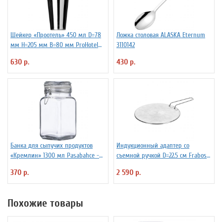
Шейкер «Проотель» 450 мл D=78
Ложка столовая ALASKA Eternum
мм H=205 мм B=80 мм ProHotel
3110142
2030250
630 р.
430 р.
Банка для сыпучих продуктов
Индукционный адаптер со
«Кремлин» 1300 мл Pasabahce -
съемной ручкой D=22.5 см Frabosk
Бор 4148549
7050209
370 р.
2 590 р.
Похожие товары