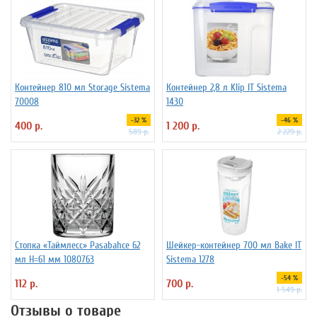
Контейнер 810 мл Storage Sistema
Контейнер 2,8 л Klip IT Sistema
70008
1430
-32 %
-46 %
400 р.
1 200 р.
589 р.
2 229 р.
Стопка «Таймлесс» Pasabahce 62
Шейкер-контейнер 700 мл Bake IT
мл H=61 мм 1080763
Sistema 1278
-54 %
112 р.
700 р.
1 549 р.
Отзывы о товаре