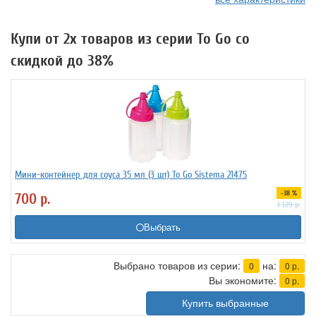
Купи от 2х товаров из серии To Go со
скидкой до 38%
Мини-контейнер для соуса 35 мл (3 шт) To Go Sistema 21475
-38 %
700
р.
1 129
р.
Выбрать
Выбрано товаров из серии:
на:
0
0
р.
Вы экономите:
0
р.
Купить выбранные