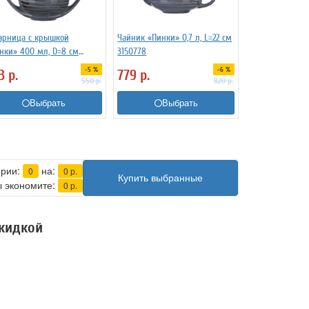
арница с крышкой
Чайник «Пинки» 0,7 л, L=22 см
нки» 400 мл, D=8 см
3150778
4523
-5 %
-6 %
23
р.
779
р.
550
р.
820
р.
Выбрать
Выбрать
ерии:
на:
0
0
р.
Купить выбранные
 экономите:
0
р.
скидкой