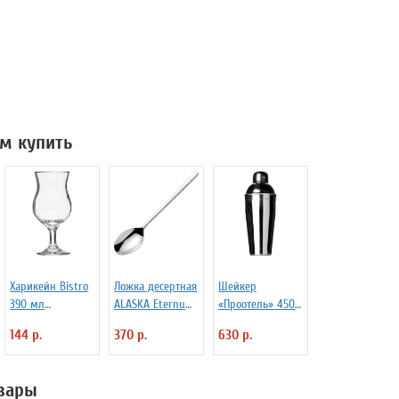
м купить
Харикейн Bistro
Ложка десертная
Шейкер
390 мл
ALASKA Eternum
«Проотель» 450
Pasabahce Бор
3110143
мл D=78 мм
144 р.
370 р.
630 р.
1150311
H=205 мм B=80
мм ProHotel
2030250
вары