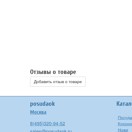
Отзывы о товаре
Добавить отзыв о товаре
posudaok
Катал
Москва
Посуда
8(495)320-94-52
Кухонн
Ножи
sales@posudaok.ru