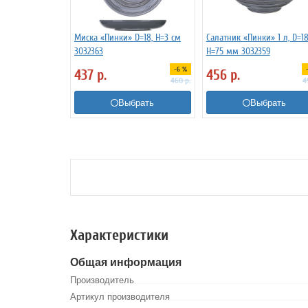
Миска «Пинки» D=18, H=3 см
Салатник «Пинки» 1 л, D=18
3032363
H=75 мм 3032359
-6 %
437
р.
456
р.
460
р.
4
Выбрать
Выбрать
Характеристики
Общая информация
Производитель
Артикул производителя