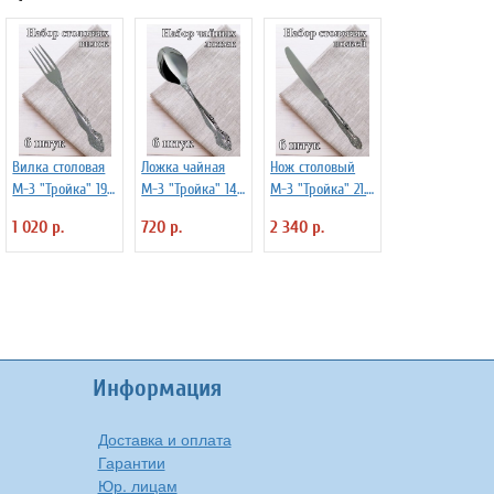
Вилка столовая
Ложка чайная
Нож столовый
М-3 "Тройка" 19.5
М-3 "Тройка" 14
М-3 "Тройка" 21.5
см, 6 шт
см, 6 шт
см, 6 шт
1 020 р.
720 р.
2 340 р.
Информация
Доставка и оплата
Гарантии
Юр. лицам