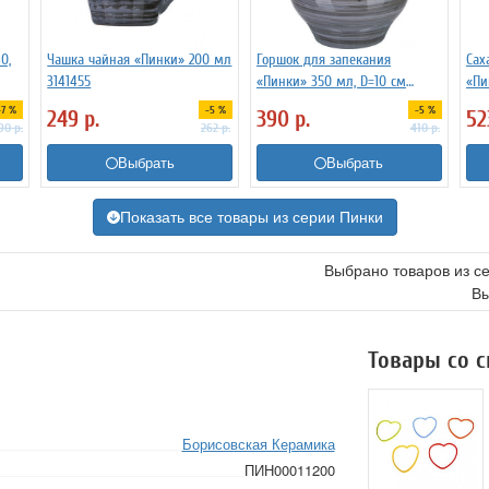
0,
Чашка чайная «Пинки» 200 мл
Горшок для запекания
Сах
3141455
«Пинки» 350 мл, D=10 см
«Пи
3051149
317
-7 %
-5 %
-5 %
249
р.
390
р.
5
90
р.
262
р.
410
р.
Выбрать
Выбрать
Показать все товары из серии Пинки
Выбрано товаров из с
Вы
Товары со 
Борисовская Керамика
ПИН00011200