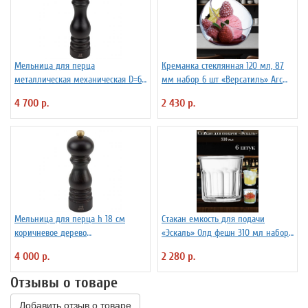
Мельница для перца
Креманка стеклянная 120 мл, 87
металлическая механическая D=6
мм набор 6 шт «Версатиль» Arc
см H=22 см PEUGEOT 3172187
International
4 700 р.
2 430 р.
Мельница для перца h 18 см
Стакан емкость для подачи
коричневое дерево
«Эскаль» Олд фешн 310 мл набор
металлический механизм
6 шт Arcoroc
4 000 р.
2 280 р.
PEUGEOT 3172186
Отзывы о товаре
Добавить отзыв о товаре