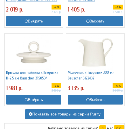
-7 %
-7 %
2 019
р.
1 405
р.
2 170
р.
1 510
р.
Выбрать
Выбрать
Крышка для чайника «Пьюрити»
Молочник «Пьюрити» 300 мл
D=7.5 см Bauscher 3150594
Bauscher 3172437
-7 %
-6 %
1 981
р.
3 135
р.
2 130
р.
3 300
р.
Выбрать
Выбрать
Показать все товары из серии Purity
Выбрано товаров из серии:
на:
0
0
р.