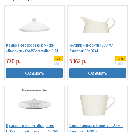
Крышка фарфоровая к миске
Соусник «Пьюрити» 350 мл
«Пьюрити» Chef&Sommelier D=14
Bauscher 3040234
см 3120503
-5 %
-7 %
770
р.
3 162
р.
810
р.
3 400
р.
Выбрать
Выбрать
Крышка овальная «Пьюрити»
Чашка чайная «Пьюрити» 220 мл
L=16см; белый Bauscher 3031087
Bauscher 3140837