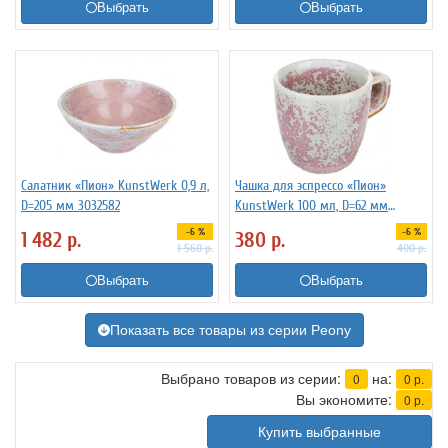
Выбрать
Выбрать
Салатник «Пион» KunstWerk 0,9 л,
Чашка для эспрессо «Пион»
D=205 мм 3032582
KunstWerk 100 мл, D=62 мм
3130938
-6 %
-6 %
1 482
р.
380
р.
1 560
р.
400
р.
Выбрать
Выбрать
Показать все товары из серии Peony
Выбрано товаров из серии:
на:
0
0
р.
Вы экономите:
0
р.
Купить выбранные