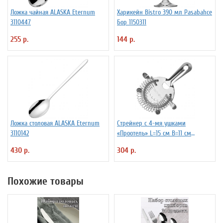
Ложка чайная ALASKA Eternum
Харикейн Bistro 390 мл Pasabahce
3110447
Бор 1150311
255 р.
144 р.
Ложка столовая ALASKA Eternum
Стрейнер с 4-мя ушками
3110142
«Проотель» L=15 см B=11 см
ProHotel 2030517
430 р.
304 р.
Похожие товары