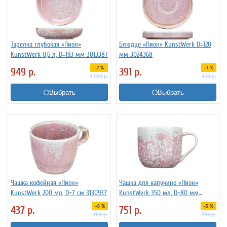
Тарелка глубокая «Пион»
Блюдце «Пион» KunstWerk D=120
KunstWerk 0,6 л, D=193 мм 3013387
мм 3024368
-7 %
-7 %
949
р.
391
р.
1 020
р.
420
р.
Выбрать
Выбрать
Чашка кофейная «Пион»
Чашка для капучино «Пион»
KunstWerk 200 мл, D=7 см 3130937
KunstWerk 350 мл, D=80 мм
3130936
-6 %
-5 %
437
р.
751
р.
460
р.
790
р.