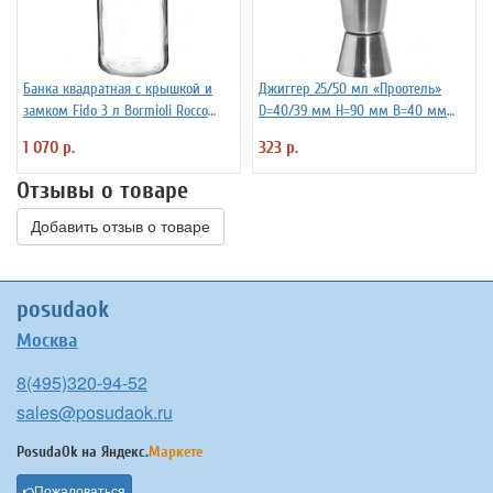
Банка квадратная с крышкой и
Джиггер 25/50 мл «Проотель»
замком Fido 3 л Bormioli Rocco
D=40/39 мм H=90 мм B=40 мм
Fidenza 4142228
ProHotel 2040116
1 070 р.
323 р.
Отзывы о товаре
Добавить отзыв о товаре
posudaok
Москва
8(495)320-94-52
sales@posudaok.ru
PosudaOk на
Яндекс.
Маркете
Пожаловаться