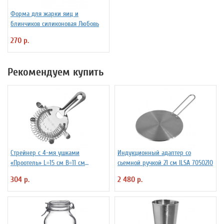
Форма для жарки яиц и
блинчиков силиконовая Любовь
270 р.
Рекомендуем купить
Стрейнер с 4-мя ушками
Индукционный адаптер со
«Проотель» L=15 см B=11 см
сьемной ручкой 21 см ILSA 7050210
ProHotel 2030517
304 р.
2 480 р.