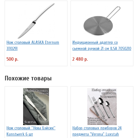
Нож столовый ALASKA Eternum
Индукционный адаптер со
3110291
сьемной ручкой 21 см ILSA 7050210
500 р.
2 480 р.
Похожие товары
Нож столовый ''Нова Бэйсик''
Набор столовых приборов 24
Kunstwerk 6 шт
предмета "Verona" Luxstah