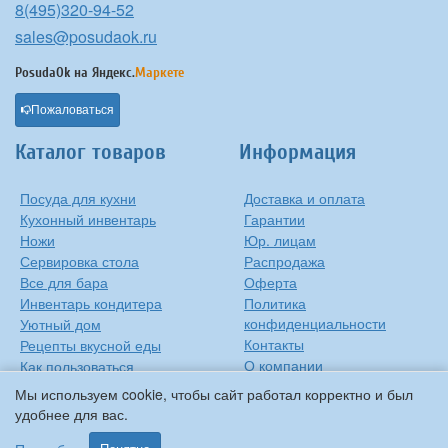
8(495)320-94-52
sales@posudaok.ru
PosudaOk на
Яндекс.
Маркете
Пожаловаться
Каталог товаров
Информация
Посуда для кухни
Доставка и оплата
Кухонный инвентарь
Гарантии
Ножи
Юр. лицам
Сервировка стола
Распродажа
Все для бара
Оферта
Инвентарь кондитера
Политика
конфиденциальности
Уютный дом
Контакты
Рецепты вкусной еды
О компании
Как пользоваться
сковородкой
Сиропы Monin
Мы используем cookie, чтобы сайт работал корректно и был
Виды барного стекла
удобнее для вас.
Рецепты вкусной еды