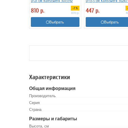
D=21 см Kunstwerk 3013392
D=13,5 см Kunstwerk 30247
-7 %
810
р.
447
р.
870
р.
4
Выбрать
Выбрать
Характеристики
Общая информация
Производитель
Серия
Страна
Размеры и габариты
Высота, см