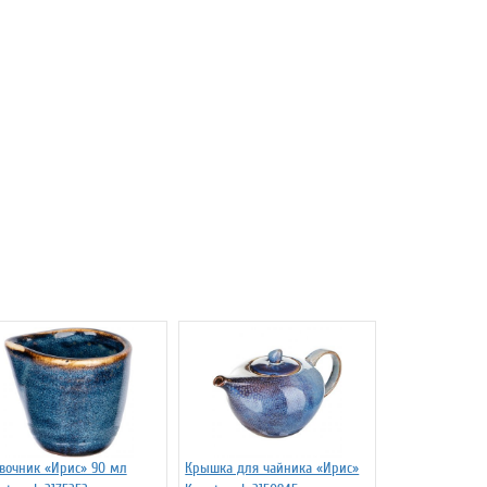
вочник «Ирис» 90 мл
Крышка для чайника «Ирис»