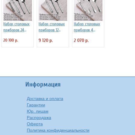
Набор столовых
Набор столовых
Набор столовых
приборов 24
приборов 12
приборов 4
предмета
предметов
предмета
20 100 р.
9 120 р.
2 070 р.
"Verona" Luxstah
"Verona" Luxstah
"Rome" Luxstahl
Информация
Доставка и оплата
Гарантии
Юр. лицам
Распродажа
Оферта
Политика конфиденциальности