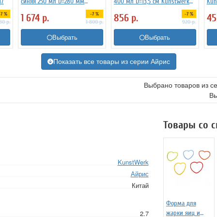
17
синяя 250 мл D=280 мм
400 мл D=13,5 см Kunstwerk
Kun
Kunstwerk 3013391
3032586
-7 %
-7 %
-7 %
1 674
р.
856
р.
4
80
р.
1 800
р.
920
р.
Выбрать
Выбрать
Показать все товары из серии Айрис
Выбрано товаров из с
Вы
Товары со 
KunstWerk
Айрис
Китай
Форма для
2.7
жарки яиц и