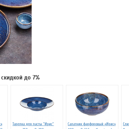
о скидкой до 7%
с»
Тарелка для пасты "Ирис"
Салатник фарфоровый «Ирис»
Сли