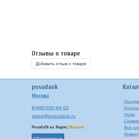
Отзывы о товаре
Добавить отзыв о товаре
posudaok
Катал
Москва
Посуда
8(495)320-94-52
Кухонн
Ножи
sales@posudaok.ru
Сервир
Все дл
PosudaOk на
Яндекс.
Маркете
Инвент
Пожаловаться