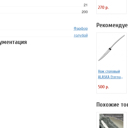
блинчиков
21
270 р.
силиконовая
200
Любовь
Рекомендуе
Фарфор
голубой
кументация
Нож столовый
ALASKA Eternum
3110291
500 р.
Похожие то