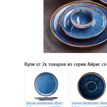
Купи от 2х товаров из серии Айрис с
Тарелка фарфоровая «Ирис»
Блюдце фарфоровое «Ири