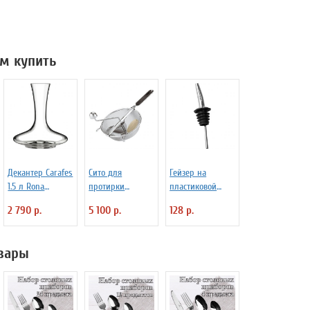
м купить
Декантер Carafes
Сито для
Гейзер на
1.5 л Rona
протирки
пластиковой
3100414
овощей d=20 см
основе
2 790 р.
5 100 р.
128 р.
Paderno 4030173
«Проотель»
D=28/15 мм L=110
мм ProHotel
вары
2010335