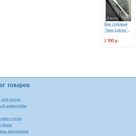
Нож столовый
''Нова Бэйсик''
Kunstwerk 6 шт
2 100 р.
ог товаров
 для кухни
ый инвентарь
овка стола
я бара
арь кондитера