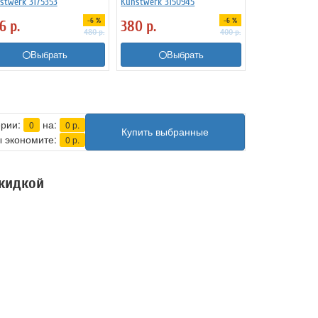
stwerk 3175353
Kunstwerk 3150945
-6 %
-6 %
56
р.
380
р.
480
р.
400
р.
Выбрать
Выбрать
ерии:
на:
0
0
р.
Купить выбранные
 экономите:
0
р.
скидкой