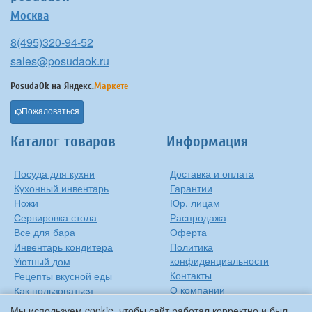
Москва
8(495)320-94-52
sales@posudaok.ru
PosudaOk на
Яндекс.
Маркете
Пожаловаться
Каталог товаров
Информация
Посуда для кухни
Доставка и оплата
Кухонный инвентарь
Гарантии
Ножи
Юр. лицам
Сервировка стола
Распродажа
Все для бара
Оферта
Инвентарь кондитера
Политика
конфиденциальности
Уютный дом
Контакты
Рецепты вкусной еды
О компании
Как пользоваться
сковородкой
Сиропы Monin
Мы используем cookie, чтобы сайт работал корректно и был