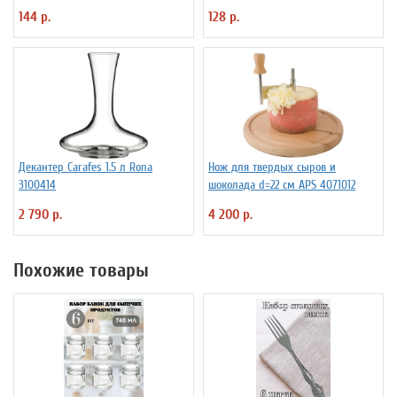
ProHotel 2010335
144 р.
128 р.
Декантер Carafes 1.5 л Rona
Нож для твердых сыров и
3100414
шоколада d=22 см APS 4071012
2 790 р.
4 200 р.
Похожие товары