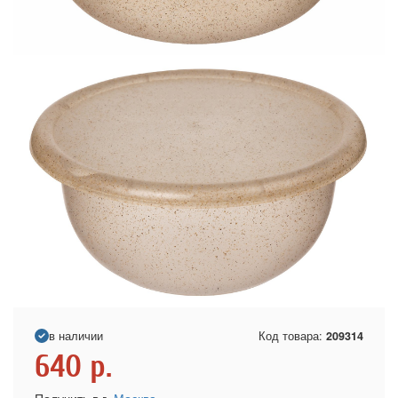
в наличии
Код товара:
209314
640
р.
Получить в г.
Москва