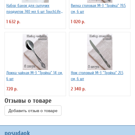
Набор банок для сыпучих
Вилка столовая М-3 "Тройка" 19.5
продуктов 740 мл 6 шт TouchLife
см, 6 шт
212501
1 632 р.
1 020 р.
Ложка чайная М-3 "Тройка" 14 см,
Нож столовый М-3 "Тройка" 21.5
6 шт
см, 6 шт
720 р.
2 340 р.
Отзывы о товаре
Добавить отзыв о товаре
posudaok