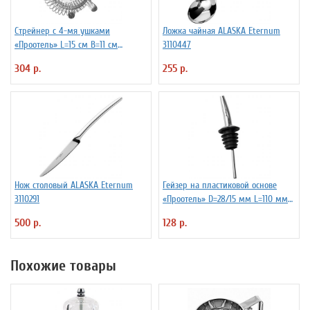
Стрейнер с 4-мя ушками
Ложка чайная ALASKA Eternum
«Проотель» L=15 см B=11 см
3110447
ProHotel 2030517
304 р.
255 р.
Нож столовый ALASKA Eternum
Гейзер на пластиковой основе
3110291
«Проотель» D=28/15 мм L=110 мм
ProHotel 2010335
500 р.
128 р.
Похожие товары