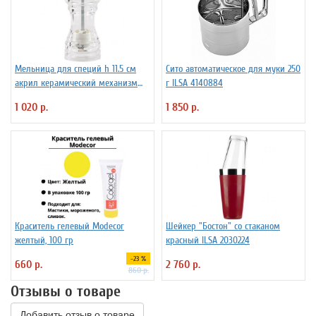
Мельница для специй h 11.5 см
Сито автоматическое для муки 250
акрил керамический механизм
г ILSA 4140884
ILSA 3172260
1 020 р.
1 850 р.
Краситель гелевый Modecor
Шейкер "Бостон" со стаканом
желтый, 100 гр
красный ILSA 2030224
-23 %
660 р.
2 760 р.
860 р.
Отзывы о товаре
Добавить отзыв о товаре