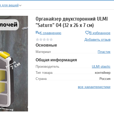
и для вещей
Органайзер двухсторонний ULMI
"Saturn" O4 (32 х 26 х 7 см)
К сравнению
В избранное
Добавить отзыв
Основные
Материал
Пластик
Общая информация
Производитель
ULMI plastic
Тип товара
контейнер
Страна
Россия
все характеристики