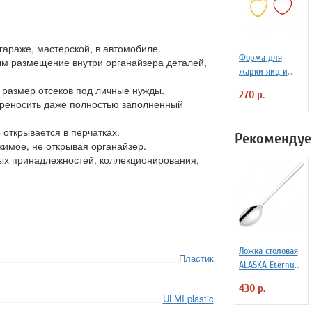
гараже, мастерской, в автомобиле.
Форма для
ым размещение внутри органайзера деталей,
жарки яиц и
блинчиков
 размер отсеков под личные нужды.
270 р.
силиконовая
ереносить даже полностью заполненный
Любовь
 открывается в перчатках.
Рекомендуе
имое, не открывая органайзер.
ых принадлежностей, коллекционирования,
Ложка столовая
Пластик
ALASKA Eternum
3110142
430 р.
ULMI plastic