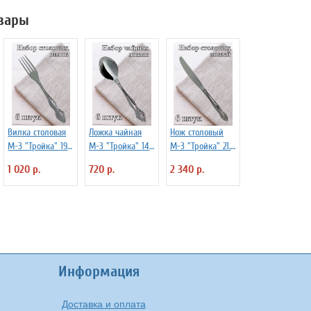
2040116
вары
Вилка столовая
Ложка чайная
Нож столовый
М-3 "Тройка" 19.5
М-3 "Тройка" 14
М-3 "Тройка" 21.5
см, 6 шт
см, 6 шт
см, 6 шт
1 020 р.
720 р.
2 340 р.
Информация
Доставка и оплата