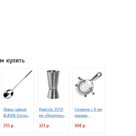
м купить
Ложка чайная
Джиггер 25/50
Стрейнер с 4-мя
ALASKA Eternum
мл «Проотель»
ушками
3110447
D=40/39 мм
«Проотель» L=15
255 р.
323 р.
304 р.
H=90 мм B=40
см B=11 см
мм ProHotel
ProHotel 2030517