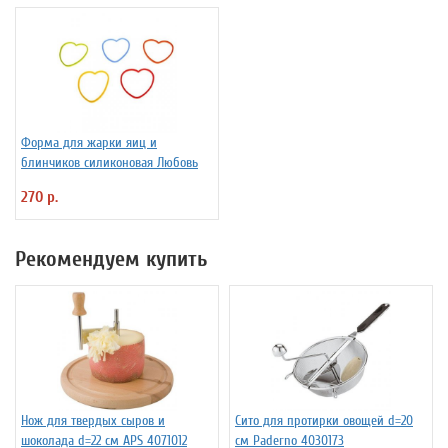
Форма для жарки яиц и
блинчиков силиконовая Любовь
270 р.
Рекомендуем купить
Нож для твердых сыров и
Сито для протирки овощей d=20
шоколада d=22 см APS 4071012
см Paderno 4030173