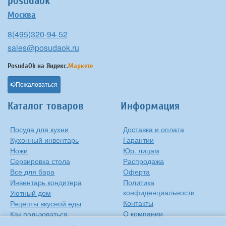
posudaok
Москва
8(495)320-94-52
sales@posudaok.ru
PosudaOk на
Яндекс.
Маркете
Пожаловаться
Каталог товаров
Информация
Посуда для кухни
Доставка и оплата
Кухонный инвентарь
Гарантии
Ножи
Юр. лицам
Сервировка стола
Распродажа
Все для бара
Оферта
Инвентарь кондитера
Политика
конфиденциальности
Уютный дом
Контакты
Рецепты вкусной еды
О компании
Как пользоваться
сковородкой
Сиропы Monin