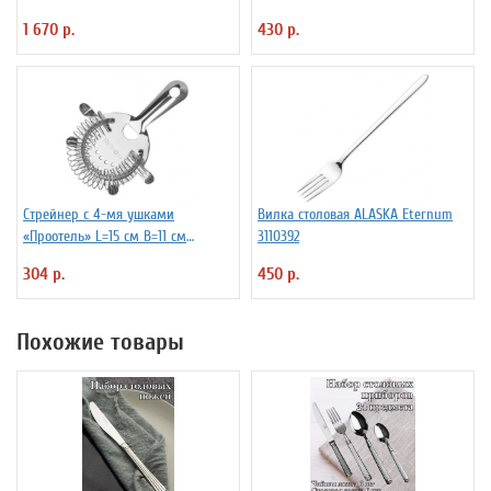
Fidenza 4142220
1 670 р.
430 р.
Стрейнер с 4-мя ушками
Вилка столовая ALASKA Eternum
«Проотель» L=15 см B=11 см
3110392
ProHotel 2030517
304 р.
450 р.
Похожие товары