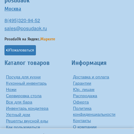
posudaok
Москва
8(495)320-94-52
sales@posudaok.ru
PosudaOk на
Яндекс.
Маркете
Пожаловаться
Каталог товаров
Информация
Посуда для кухни
Доставка и оплата
Кухонный инвентарь
Гарантии
Ножи
Юр. лицам
Сервировка стола
Распродажа
Все для бара
Оферта
Инвентарь кондитера
Политика
конфиденциальности
Уютный дом
Контакты
Рецепты вкусной еды
О компании
Как пользоваться
сковородкой
Сиропы Monin