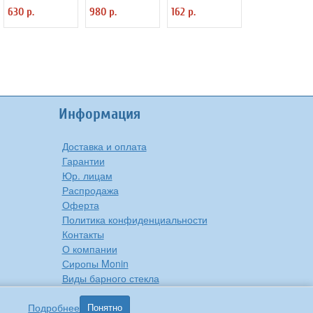
мл D=78 мм
«Проотель»
«5-конечная
630 р.
980 р.
162 р.
H=205 мм B=80
ProHotel 2121024
звезда» D=22 мм
мм ProHotel
H=35 мм
2030250
TouchLife 213760
Информация
Доставка и оплата
Гарантии
Юр. лицам
Распродажа
Оферта
Политика конфиденциальности
Контакты
О компании
Сиропы Monin
Виды барного стекла
Рецепты вкусной еды
Подробнее
Понятно