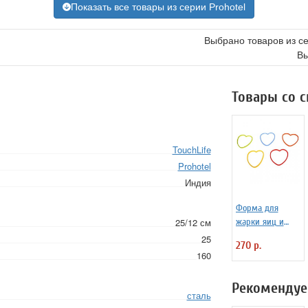
Показать все товары из серии Prohotel
Выбрано товаров из с
Вы
Товары со 
TouchLife
Prohotel
Индия
Форма для
25/12 см
жарки яиц и
блинчиков
25
270 р.
силиконовая
160
Любовь
Рекомендуе
сталь