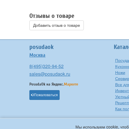
Отзывы о товаре
Добавить отзыв о товаре
posudaok
Катал
Москва
Посуда
8(495)320-94-52
Кухонн
Ножи
sales@posudaok.ru
Сервир
Все дл
PosudaOk на
Яндекс.
Маркете
Инвент
Пожаловаться
Уютны
Рецепт
Как по
Мы используем cookie, чтоб