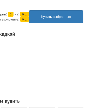
ерии:
на:
0
0
р.
Купить выбранные
 экономите:
0
р.
скидкой
м купить