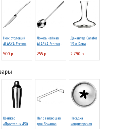
Нож столовый
Ложка чайная
Декантер Carafes
ALASKA Eternum
ALASKA Eternum
1.5 л Rona
3110291
3110447
3100414
500 р.
255 р.
2 790 р.
вары
Шейкер
Направляющая
Насадка
«Проотель» 450
для бокалов
кондитерская