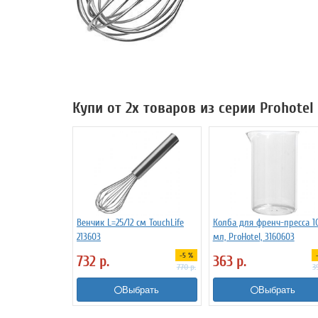
Купи от 2х товаров из серии Prohotel
Венчик L=25/12 см TouchLife
Колба для френч-пресса 1
213603
мл, ProHotel, 3160603
-5 %
732
р.
363
р.
770
р.
3
Выбрать
Выбрать