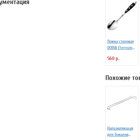
кументация
Ложка столовая
DORIA Eternum
3110131
560 р.
Похожие то
Направляющая
для бокалов