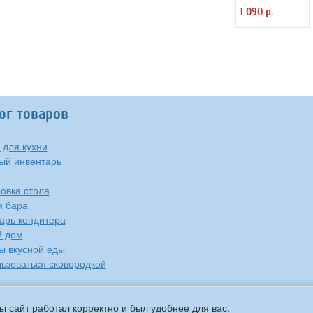
«Проотель»
1 090 р.
ProHotel 2121022
ог товаров
 для кухни
ый инвентарь
овка стола
я бара
арь кондитера
й дом
ы вкусной еды
льзоваться сковородкой
ы сайт работал корректно и был удобнее для вас.