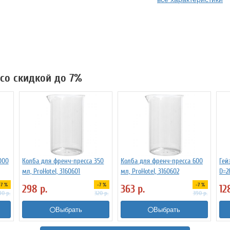
 со скидкой до 7%
000
Колба для френч-пресса 350
Колба для френч-пресса 600
Гей
мл, ProHotel, 3160601
мл, ProHotel, 3160602
D=2
2132
-7 %
-7 %
-7 %
298
р.
363
р.
12
90
р.
320
р.
390
р.
Выбрать
Выбрать