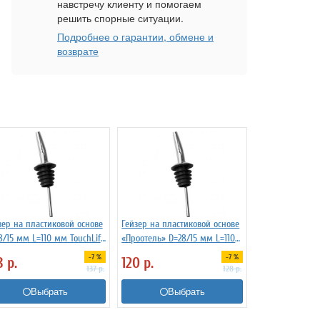
навстречу клиенту и помогаем
решить спорные ситуации.
Подробнее о гарантии, обмене и
возврате
зер на пластиковой основе
Гейзер на пластиковой основе
8/15 мм L=110 мм TouchLife
«Проотель» D=28/15 мм L=110
74
мм ProHotel 2010335
-7 %
-7 %
8
р.
120
р.
137
р.
128
р.
Выбрать
Выбрать