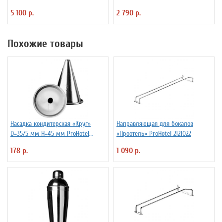
5 100 р.
2 790 р.
Похожие товары
Насадка кондитерская «Круг»
Направляющая для бокалов
D=35/5 мм H=45 мм ProHotel
«Проотель» ProHotel 2121022
4145830
178 р.
1 090 р.