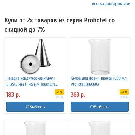
все характеристики
Купи от 2х товаров из серии Prohotel со
скидкой до 7%
Насадка кондитерская «Круг»
Колба для френч-пресса 1000 мл,
D=35/5 мм H=45 мм TouchLife
ProHotel, 3160603
213821
-5 %
-7 %
183
р.
363
р.
192
р.
390
р.
Выбрать
Выбрать