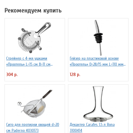
Рекомендуем купить
Стрейнер с 4-мя ушками
Гейзер на пластиковой основе
«Проотель» L=15 см B=11 см
«Проотель» D=28/15 мм L=110 мм
ProHotel 2030517
ProHotel 2010335
304 р.
128 р.
Сито для протирки овощей d=20
Декантер Carafes 1.5 л Rona
см Paderno 4030173
3100414