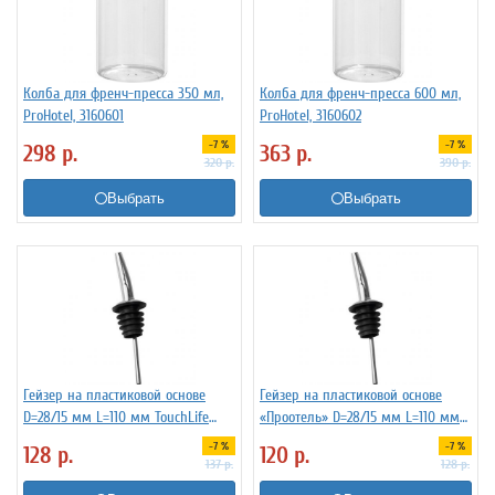
Колба для френч-пресса 350 мл,
Колба для френч-пресса 600 мл,
ProHotel, 3160601
ProHotel, 3160602
-7 %
-7 %
298
р.
363
р.
320
р.
390
р.
Выбрать
Выбрать
Гейзер на пластиковой основе
Гейзер на пластиковой основе
D=28/15 мм L=110 мм TouchLife
«Проотель» D=28/15 мм L=110 мм
213274
ProHotel 2010335
-7 %
-7 %
128
р.
120
р.
137
р.
128
р.