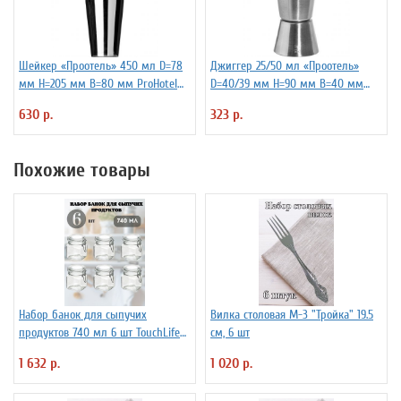
Шейкер «Проотель» 450 мл D=78
Джиггер 25/50 мл «Проотель»
мм H=205 мм B=80 мм ProHotel
D=40/39 мм H=90 мм B=40 мм
2030250
ProHotel 2040116
630 р.
323 р.
Похожие товары
Набор банок для сыпучих
Вилка столовая М-3 "Тройка" 19.5
продуктов 740 мл 6 шт TouchLife
см, 6 шт
212501
1 632 р.
1 020 р.