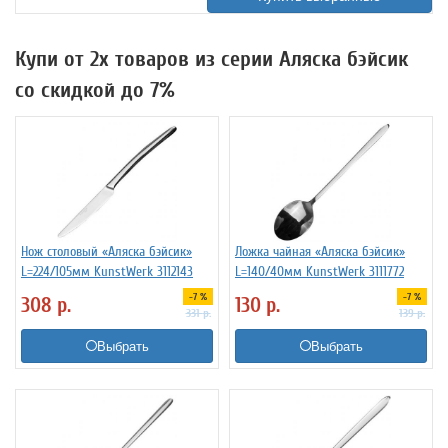
Купи от 2х товаров из серии Аляска бэйсик
со скидкой до 7%
Нож столовый «Аляска бэйсик»
Ложка чайная «Аляска бэйсик»
L=224/105мм KunstWerk 3112143
L=140/40мм KunstWerk 3111772
-7 %
-7 %
308
р.
130
р.
331
р.
139
р.
Выбрать
Выбрать