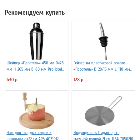
Рекомендуем купить
Шейкер «Проотель» 450 мл D=78
Гейзер на пластиковой основе
мм H=205 мм B=80 мм ProHotel
«Проотель» D=28/15 мм L=110 мм
2030250
ProHotel 2010335
630 р.
128 р.
Нож для твердых сыров и
Индукционный адаптер со
шоколада d=22 см APS 4071012
сьемной ручкой 21 см ILSA 7050210