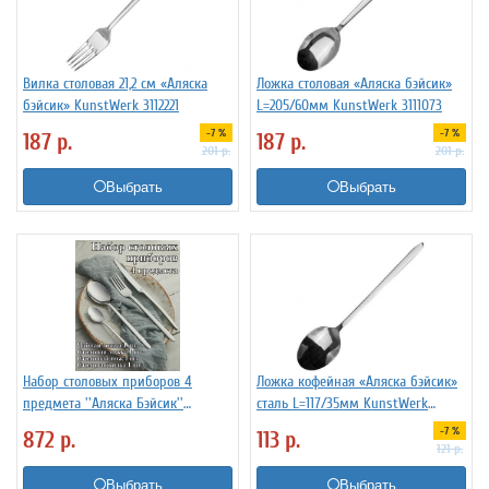
Вилка столовая 21,2 см «Аляска
Ложка столовая «Аляска бэйсик»
бэйсик» KunstWerk 3112221
L=205/60мм KunstWerk 3111073
-7 %
-7 %
187
р.
187
р.
201
р.
201
р.
Выбрать
Выбрать
Набор столовых приборов 4
Ложка кофейная «Аляска бэйсик»
предмета ''Аляска Бэйсик''
сталь L=117/35мм KunstWerk
KunstWerk серебро
3111825
-7 %
872
р.
113
р.
121
р.
Выбрать
Выбрать