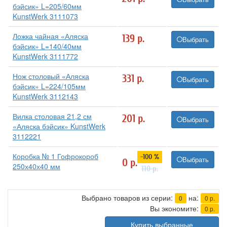
бэйсик» L=205/60мм
KunstWerk 3111073
Ложка чайная «Аляска
139
р.
Выбрать
бэйсик» L=140/40мм
KunstWerk 3111772
Нож столовый «Аляска
331
р.
Выбрать
бэйсик» L=224/105мм
KunstWerk 3112143
Вилка столовая 21,2 см
201
р.
Выбрать
«Аляска бэйсик» KunstWerk
3112221
Коробка № 1 Гофрокороб
-100 %
Выбрать
0
р.
250х40х40 мм
110
р.
Выбрано товаров из серии:
на:
0
0
р.
Вы экономите:
0
р.
Купить выбранные