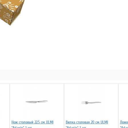
Нож столовый 22.5 см ULMI
Вилка столовая 20 см ULMI
Ложк
"Adagio" 1 шт
"Adagio" 1 шт
"Adag