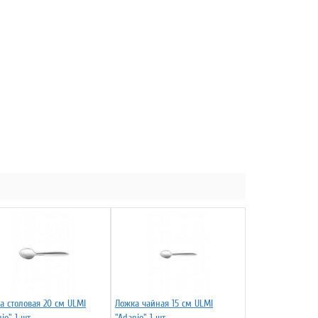
а столовая 20 cм ULMI
Ложка чайная 15 cм ULMI
io" 1 шт
"Adagio" 1 шт