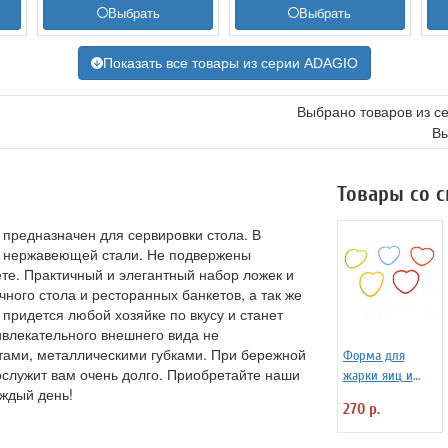
Выбрать
Выбрать
Показать все товары из серии ADAGIO
Выбрано товаров из с
Вы
Товары со 
предназначен для сервировки стола. В
ой нержавеющей стали. Не подвержены
те. Практичный и элегантный набор ложек и
ого стола и ресторанных банкетов, а так же
придется любой хозяйке по вкусу и станет
влекательного внешнего вида не
тами, металлическими губками. При бережной
Форма для
служит вам очень долго. Приобретайте наши
жарки яиц и
аждый день!
блинчиков
270 р.
силиконовая
Любовь