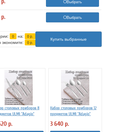
0
р.
Выбрать
0
р.
Выбрать
ерии:
на:
0
0
р.
Купить выбранные
 экономите:
0
р.
ор столовых приборов 8
Набор столовых приборов 12
дметов ULMI "Adagio"
предметов ULMI "Adagio"
520
р.
3 640
р.