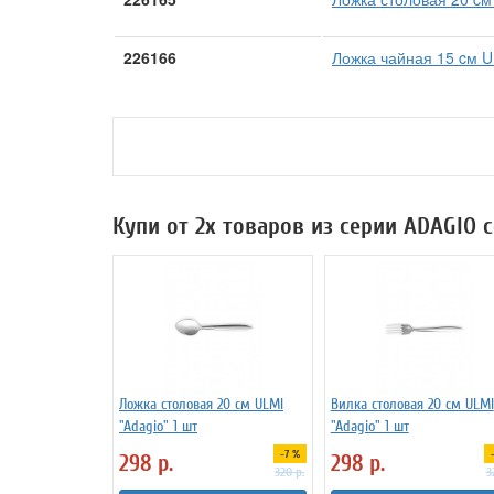
226166
Ложка чайная 15 cм U
Купи от 2х товаров из серии ADAGIO 
Ложка столовая 20 cм ULMI
Вилка столовая 20 см ULMI
"Adagio" 1 шт
"Adagio" 1 шт
-7 %
298
р.
298
р.
320
р.
3