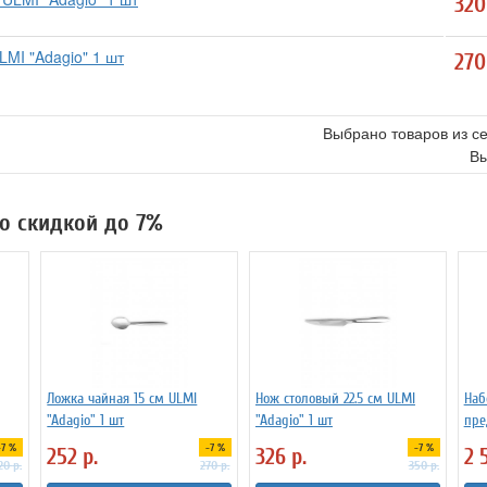
32
LMI "Adagio" 1 шт
27
Выбрано товаров из с
Вы
со скидкой до 7%
Ложка чайная 15 cм ULMI
Нож столовый 22.5 см ULMI
Наб
"Adagio" 1 шт
"Adagio" 1 шт
пре
-7 %
-7 %
-7 %
252
р.
326
р.
2 
20
р.
270
р.
350
р.