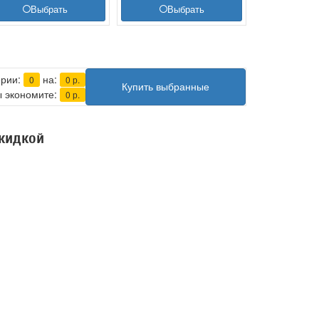
Выбрать
Выбрать
ерии:
на:
0
0
р.
Купить выбранные
 экономите:
0
р.
скидкой