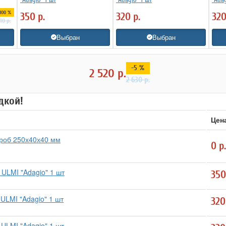
100 %
350
р.
320
р.
32
110
р.
Выбран
Выбран
-5 %
2 520
р.
2 630
р.
дкой!
Цен
роб 250х40х40 мм
0
р.
 ULMI "Adagio" 1 шт
35
ULMI "Adagio" 1 шт
32
 ULMI "Adagio" 1 шт