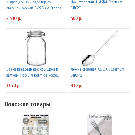
Индукционный адаптер со
Нож столовый ALASKA Eternum
съемной ручкой D=22.5 см Frabosk
3110291
7050209
2 590 р.
500 р.
Банка квадратная с крышкой и
Ложка столовая ALASKA Eternum
замком Fido 3 л Bormioli Rocco
3110142
Fidenza 4142228
1 070 р.
430 р.
Похожие товары