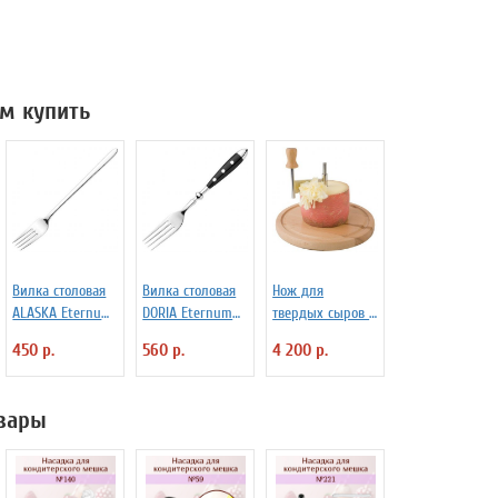
м купить
Вилка столовая
Вилка столовая
Нож для
ALASKA Eternum
DORIA Eternum
твердых сыров и
3110392
3110369
шоколада d=22
450 р.
560 р.
4 200 р.
см APS 4071012
вары