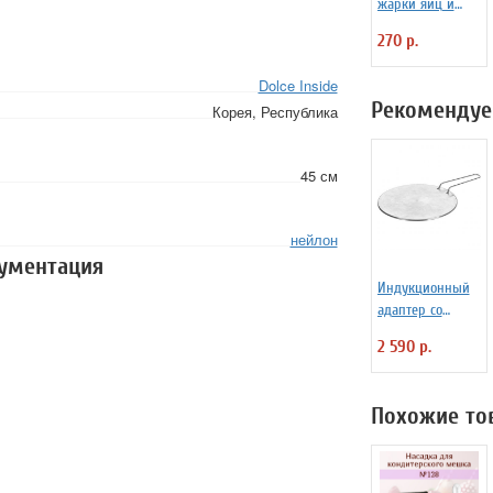
жарки яиц и
блинчиков
270 р.
силиконовая
Любовь
Dolce Inside
Рекомендуе
Корея, Республика
45 см
нейлон
кументация
Индукционный
адаптер со
съемной ручкой
2 590 р.
D=22.5 см
Frabosk 7050209
Похожие то