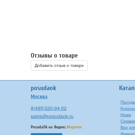
Отзывы о товаре
Добавить отзыв о товаре
posudaok
Катал
Москва
Посуда
8(495)320-94-52
Кухонн
Ножи
sales@posudaok.ru
Сервир
Все дл
PosudaOk на
Яндекс.
Маркете
Инвент