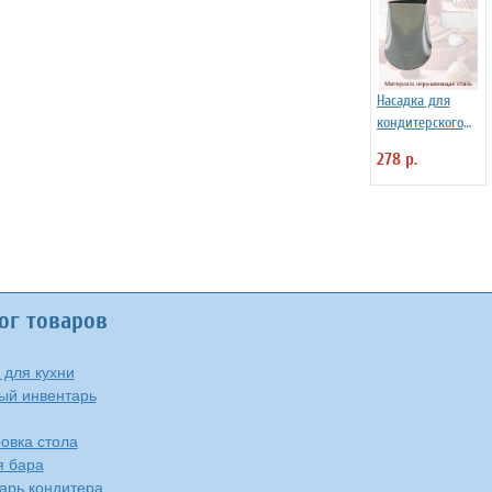
Насадка для
кондитерского
мешка №128
278 р.
"Роза, лепесток"
SAM UN
ог товаров
 для кухни
ый инвентарь
овка стола
я бара
арь кондитера