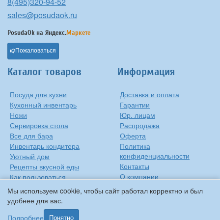
8(495)320-94-52
sales@posudaok.ru
PosudaOk на
Яндекс.
Маркете
Пожаловаться
Каталог товаров
Информация
Посуда для кухни
Доставка и оплата
Кухонный инвентарь
Гарантии
Ножи
Юр. лицам
Сервировка стола
Распродажа
Все для бара
Оферта
Инвентарь кондитера
Политика
конфиденциальности
Уютный дом
Контакты
Рецепты вкусной еды
О компании
Как пользоваться
сковородкой
Сиропы Monin
Мы используем cookie, чтобы сайт работал корректно и был
Виды барного стекла
удобнее для вас.
Рецепты вкусной еды
Подробнее
Понятно