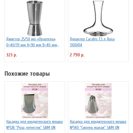
Джиггер 25/50 мл «Проотель»
Декантер Carafes 1.5 л Rona
D=40/39 мм H=90 мм B=40 мм
3100414
ProHotel 2040116
323 р.
2 790 р.
Похожие товары
Насадка для кондитерского мешка
Насадка для кондитерского мешка
№128 "Роза, лепесток" SAM UN
№140 "Сирень малая" SAM UN