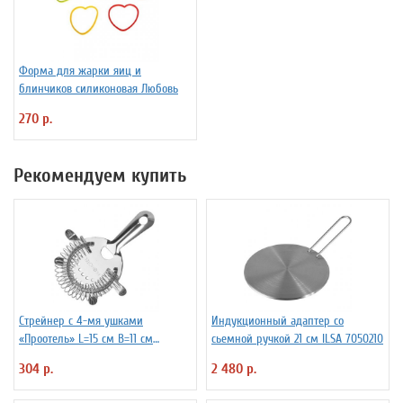
Форма для жарки яиц и
блинчиков силиконовая Любовь
270 р.
Рекомендуем купить
Стрейнер с 4-мя ушками
Индукционный адаптер со
«Проотель» L=15 см B=11 см
сьемной ручкой 21 см ILSA 7050210
ProHotel 2030517
304 р.
2 480 р.