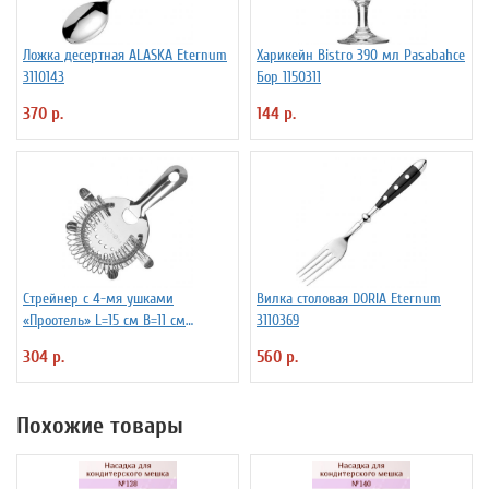
Ложка десертная ALASKA Eternum
Харикейн Bistro 390 мл Pasabahce
3110143
Бор 1150311
370 р.
144 р.
Стрейнер с 4-мя ушками
Вилка столовая DORIA Eternum
«Проотель» L=15 см B=11 см
3110369
ProHotel 2030517
304 р.
560 р.
Похожие товары