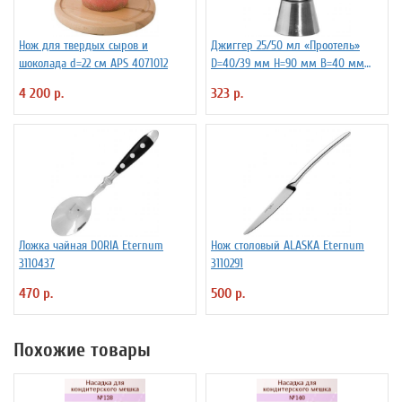
Нож для твердых сыров и
Джиггер 25/50 мл «Проотель»
шоколада d=22 см APS 4071012
D=40/39 мм H=90 мм B=40 мм
ProHotel 2040116
4 200 р.
323 р.
Ложка чайная DORIA Eternum
Нож столовый ALASKA Eternum
3110437
3110291
470 р.
500 р.
Похожие товары